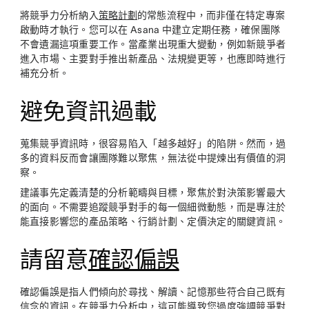
將競爭力分析納入
策略計劃
的常態流程中，而非僅在特定專案
啟動時才執行。您可以在 Asana 中建立定期任務，確保團隊
不會遺漏這項重要工作。當產業出現重大變動，例如新競爭者
進入市場、主要對手推出新產品、法規變更等，也應即時進行
補充分析。
避免資訊過載
蒐集競爭資訊時，很容易陷入「越多越好」的陷阱。然而，過
多的資料反而會讓團隊難以聚焦，無法從中提煉出有價值的洞
察。
建議事先定義清楚的分析範疇與目標，聚焦於對決策影響最大
的面向。不需要追蹤競爭對手的每一個細微動態，而是專注於
能直接影響您的產品策略、行銷計劃、定價決定的關鍵資訊。
請留意
確認偏誤
確認偏誤是指人們傾向於尋找、解讀、記憶那些符合自己既有
信念的資訊。在競爭力分析中，這可能導致您過度強調競爭對