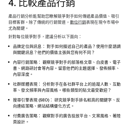
4. 比較產品行銷
產品行銷分析能幫助您瞭解競爭對手如何傳遞產品價值、吸引
目標客群。除了傳統的行銷管道，
數位行銷
表現在現今市場中
尤為關鍵。
針對每位競爭對手，建議分析以下面向：
品牌定位與訊息：
對手如何描述自己的產品？使用什麼語調
與關鍵訊息？他們的價值主張與您有何不同？
內容行銷策略：
觀察競爭對手的部落格文章、白皮書、電子
書、網路研討會等內容。留意他們的主題選擇、發佈頻率、
內容深度。
社群媒體表現：
分析對手在各社群平台上的追蹤人數、互動
率、發文頻率與內容風格。哪些類型的貼文最受歡迎？
搜尋引擎表現 (SEO)：
研究競爭對手排名較高的關鍵字、反
向連結策略、網站結構優化方式。
付費廣告策略：
觀察對手的廣告投放平台、文案風格、著陸
頁設計。