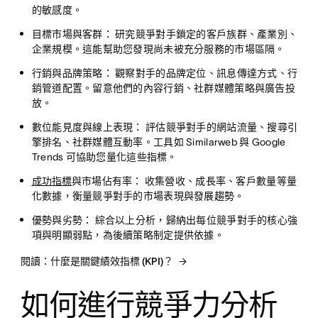
的敏感度。
目標市場與客群：
研究競爭對手鎖定的客戶族群、產業別、
企業規模。這能幫助您發現尚未被充分服務的市場區隔。
行銷與品牌策略：
觀察對手的品牌定位、訊息傳達方式、行
銷管道配置。留意他們的內容行銷、社群媒體策略與廣告投
放。
數位能見度與線上表現：
評估競爭對手的網站流量、搜尋引
擎排名、社群媒體互動率。工具如 Similarweb 與 Google
Trends 可協助您量化這些指標。
成功指標
與市場佔有率：
收集營收、成長率、客戶數量等量
化數據，衡量競爭對手的市場表現與發展趨勢。
優勢與劣勢：
綜合以上分析，歸納出每位競爭對手的核心強
項與明顯弱點，為後續策略制定提供依據。
閱讀：什麼是關鍵績效指標 (KPI)？
如何進行競爭力分析