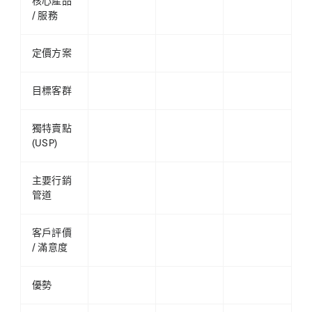
核心產品
/ 服務
定價方案
目標客群
獨特賣點
(USP)
主要行銷
管道
客戶評價
/ 滿意度
優勢