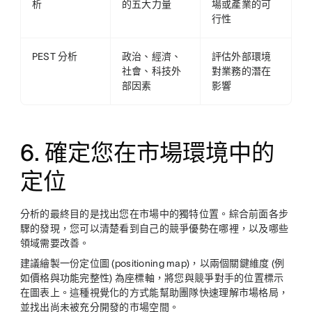
析
的五大力量
場或產業的可
行性
PEST 分析
政治、經濟、
評估外部環境
社會、科技外
對業務的潛在
部因素
影響
6. 確定您在市場環境中的
定位
分析的最終目的是找出您在市場中的獨特位置。綜合前面各步
驟的發現，您可以清楚看到自己的競爭優勢在哪裡，以及哪些
領域需要改善。
建議繪製一份定位圖 (positioning map)，以兩個關鍵維度 (例
如價格與功能完整性) 為座標軸，將您與競爭對手的位置標示
在圖表上。這種視覺化的方式能幫助團隊快速理解市場格局，
並找出尚未被充分開發的市場空間。