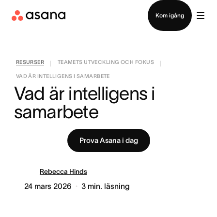
Kontakta försäljning
Kom igång
RESURSER
TEAMETS UTVECKLING OCH FOKUS
|
|
VAD ÄR INTELLIGENS I SAMARBETE
Vad är intelligens i 
samarbete
Prova Asana i dag
Rebecca Hinds
24 mars 2026
3
min. läsning