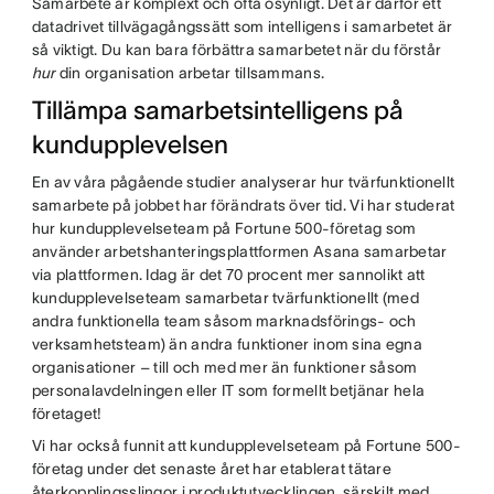
Samarbete är komplext och ofta osynligt. Det är därför ett
datadrivet tillvägagångssätt som intelligens i samarbetet är
så viktigt. Du kan bara förbättra samarbetet när du förstår
hur
din organisation arbetar tillsammans.
Tillämpa samarbetsintelligens på
kundupplevelsen
En av våra pågående studier analyserar hur tvärfunktionellt
samarbete på jobbet har förändrats över tid. Vi har studerat
hur kundupplevelseteam på Fortune 500-företag som
använder arbetshanteringsplattformen Asana samarbetar
via plattformen. Idag är det 70 procent mer sannolikt att
kundupplevelseteam samarbetar tvärfunktionellt (med
andra funktionella team såsom marknadsförings- och
verksamhetsteam) än andra funktioner inom sina egna
organisationer – till och med mer än funktioner såsom
personalavdelningen eller IT som formellt betjänar hela
företaget!
Vi har också funnit att kundupplevelseteam på Fortune 500-
företag under det senaste året har etablerat tätare
återkopplingsslingor i produktutvecklingen, särskilt med