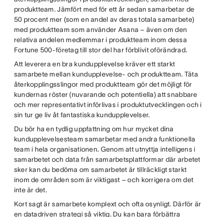
produktteam. Jämfört med för ett år sedan samarbetar de
50 procent mer (som en andel av deras totala samarbete)
med produktteam som använder Asana – även om den
relativa andelen medlemmar i produktteam inom dessa
Fortune 500-företag till stor del har förblivit oförändrad.
Att leverera en bra kundupplevelse kräver ett starkt
samarbete mellan kundupplevelse- och produktteam. Täta
återkopplingsslingor med produktteam gör det möjligt för
kundernas röster (nuvarande och potentiella) att snabbare
och mer representativt införlivas i produktutvecklingen och i
sin tur ge liv åt fantastiska kundupplevelser.
Du bör ha en tydlig uppfattning om hur mycket dina
kundupplevelsesteam samarbetar med andra funktionella
team i hela organisationen. Genom att utnyttja intelligens i
samarbetet och data från samarbetsplattformar där arbetet
sker kan du bedöma om samarbetet är tillräckligt starkt
inom de områden som är viktigast – och korrigera om det
inte är det.
Kort sagt är samarbete komplext och ofta osynligt. Därför är
en datadriven strategi så viktig. Du kan bara förbättra