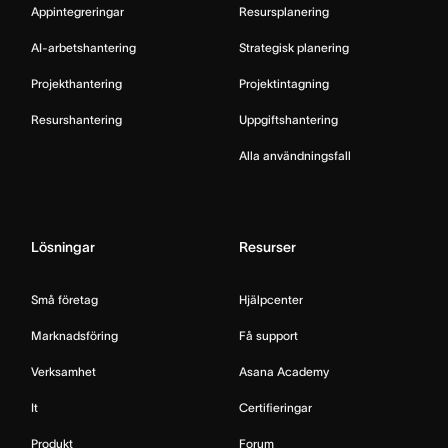
Appintegreringar
Resursplanering
AI-arbetshantering
Strategisk planering
Projekthantering
Projektintagning
Resurshantering
Uppgiftshantering
Alla användningsfall
Lösningar
Resurser
Små företag
Hjälpcenter
Marknadsföring
Få support
Verksamhet
Asana Academy
It
Certifieringar
Produkt
Forum