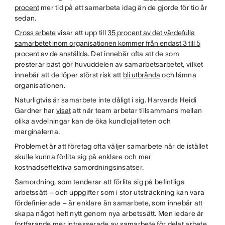
procent
mer tid på att samarbeta idag än de gjorde för tio år
sedan.
Cross arbete
visar att upp till
35 procent av det värdefulla
samarbetet inom organisationen kommer från endast 3 till 5
procent av de anställda
. Det innebär ofta att de som
presterar bäst gör huvuddelen av samarbetsarbetet, vilket
innebär att de löper störst risk att
bli utbrända
och lämna
organisationen.
Naturligtvis är samarbete inte dåligt i sig. Harvards Heidi
Gardner har
visat
att när team arbetar tillsammans mellan
olika avdelningar kan de öka kundlojaliteten och
marginalerna.
Problemet är att företag ofta väljer samarbete när de istället
skulle kunna förlita sig på enklare och mer
kostnadseffektiva samordningsinsatser.
Samordning, som tenderar att förlita sig på befintliga
arbetssätt – och uppgifter som i stor utsträckning kan vara
fördefinierade – är enklare än samarbete, som innebär att
skapa något helt nytt genom nya arbetssätt. Men ledare är
fortfarande mer intresserade av samarbete för delat arbete.