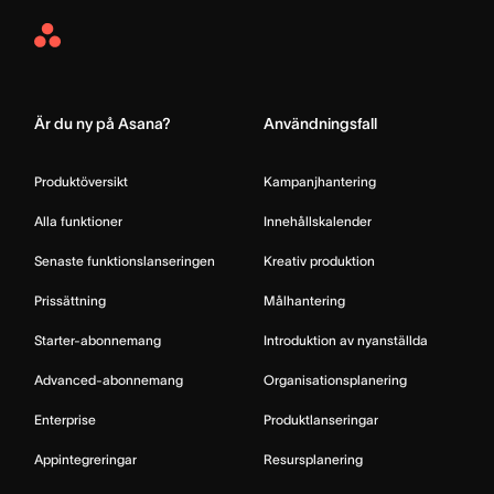
Asana
Home
Är du ny på Asana?
Användningsfall
Produktöversikt
Kampanjhantering
Alla funktioner
Innehållskalender
Senaste funktionslanseringen
Kreativ produktion
Prissättning
Målhantering
Starter-abonnemang
Introduktion av nyanställda
Advanced-abonnemang
Organisationsplanering
Enterprise
Produktlanseringar
Appintegreringar
Resursplanering