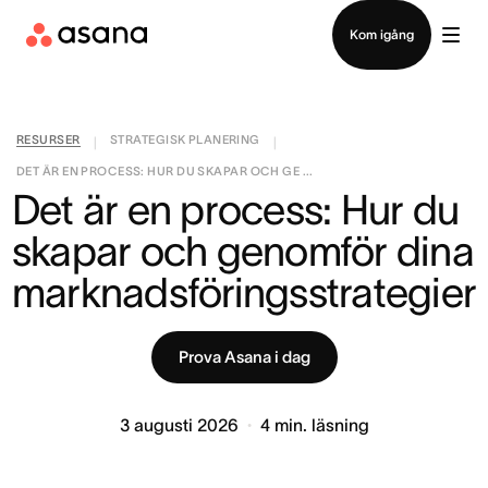
Kontakta försäljning
Kom igång
RESURSER
STRATEGISK PLANERING
|
|
DET ÄR EN PROCESS: HUR DU SKAPAR OCH GE ...
Det är en process: Hur du 
skapar och genomför dina 
marknadsföringsstrategier
Prova Asana i dag
3 augusti 2026
4
min. läsning