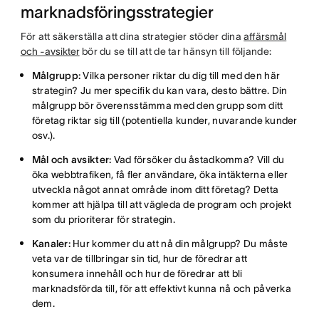
marknadsföringsstrategier
För att säkerställa att dina strategier stöder dina
affärsmål
och -avsikter
bör du se till att de tar hänsyn till följande:
Målgrupp:
Vilka personer riktar du dig till med den här
strategin? Ju mer specifik du kan vara, desto bättre. Din
målgrupp bör överensstämma med den grupp som ditt
företag riktar sig till (potentiella kunder, nuvarande kunder
osv.).
Mål och avsikter:
Vad försöker du åstadkomma? Vill du
öka webbtrafiken, få fler användare, öka intäkterna eller
utveckla något annat område inom ditt företag? Detta
kommer att hjälpa till att vägleda de program och projekt
som du prioriterar för strategin.
Kanaler:
Hur kommer du att nå din målgrupp? Du måste
veta var de tillbringar sin tid, hur de föredrar att
konsumera innehåll och hur de föredrar att bli
marknadsförda till, för att effektivt kunna nå och påverka
dem.