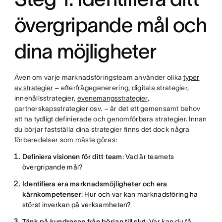
övergripande mål och
dina möjligheter
Även om varje marknadsföringsteam använder olika
typer
av strategier
– efterfrågegenerering, digitala strategier,
innehållsstrategier,
evenemangsstrategier
,
partnerskapsstrategier osv. – är det ett gemensamt behov
att ha tydligt definierade och genomförbara strategier. Innan
du börjar fastställa dina strategier finns det dock några
förberedelser som måste göras:
Definiera visionen för ditt team
: Vad är teamets
övergripande mål?
Identifiera era marknadsmöjligheter och era
kärnkompetenser
: Hur och var kan marknadsföring ha
störst inverkan på verksamheten?
Tänk på kundresan från början till slut
: Var kan du få