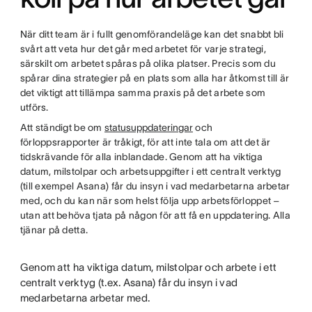
När ditt team är i fullt genomförandeläge kan det snabbt bli
svårt att veta hur det går med arbetet för varje strategi,
särskilt om arbetet spåras på olika platser. Precis som du
spårar dina strategier på en plats som alla har åtkomst till är
det viktigt att tillämpa samma praxis på det arbete som
utförs.
Att ständigt be om
statusuppdateringar
och
förloppsrapporter är tråkigt, för att inte tala om att det är
tidskrävande för alla inblandade. Genom att ha viktiga
datum, milstolpar och arbetsuppgifter i ett centralt verktyg
(till exempel Asana) får du insyn i vad medarbetarna arbetar
med, och du kan när som helst följa upp arbetsförloppet –
utan att behöva tjata på någon för att få en uppdatering. Alla
tjänar på detta.
Genom att ha viktiga datum, milstolpar och arbete i ett
centralt verktyg (t.ex. Asana) får du insyn i vad
medarbetarna arbetar med.