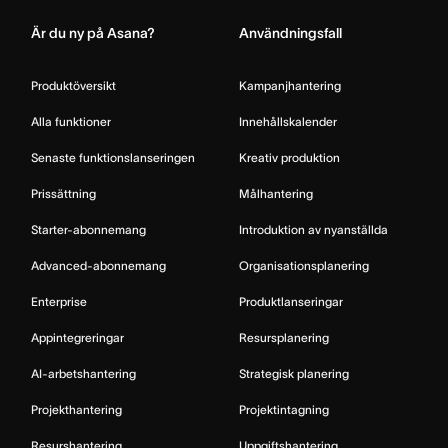
Är du ny på Asana?
Användningsfall
Produktöversikt
Kampanjhantering
Alla funktioner
Innehållskalender
Senaste funktionslanseringen
Kreativ produktion
Prissättning
Målhantering
Starter-abonnemang
Introduktion av nyanställda
Advanced-abonnemang
Organisationsplanering
Enterprise
Produktlanseringar
Appintegreringar
Resursplanering
AI-arbetshantering
Strategisk planering
Projekthantering
Projektintagning
Resurshantering
Uppgiftshantering