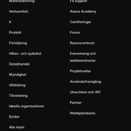
Marknadsföring
Få support
Verksamhet
Asana Academy
It
Certifieringar
Produkt
Forum
Försäljning
Resurscentrum
Hälso- och sjukvård
Evenemang och
webbseminarier
Detaljhandel
Projektmallar
Myndighet
Användarframgång
Utbildning
Utvecklare och API
Tillverkning
Partner
Ideella organisationer
Webbplatskarta
Byråer
Alla team