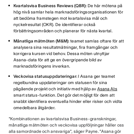
Kvartalsvisa Business Reviews (QBR):
De här mötena på
hög nivå samlar hela marknadsföringsorganisationen för
att bedöma framstegen mot kvartalsvisa mål och
nyckelresultat (OKR). De identifierar också
förbättringsområden och planerar för nästa kvartal.
Månatliga mätmöten (M&M):
teamet samlas oftare för att
analysera sina resultatmätningar, fira framgångar och
korrigera kursen vid behov. Dessa möten utnyttjar
Asana-data för att ge en övergripande bild av
marknadsföringens inverkan.
Veckovisa statusuppdateringar:
I Asana ger teamet
regelbundna uppdateringar om statusen för sina
pågående projekt och initiativ med hjälp av
Asana AI:s
smart status-funktion. Det gör det möjligt för dem att
snabbt identifiera eventuella hinder eller risker och vidta
omedelbara åtgärder.
"Kombinationen av kvartalsvisa Business-granskningar,
månatliga mätmöten och veckovisa uppföljningar håller oss
alla samordnade och ansvariga", säger Payne. ”Asana gör