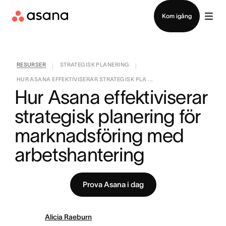
Kontakta försäljning
Kom igång
RESURSER
STRATEGISK PLANERING
|
|
HUR ASANA EFFEKTIVISERAR STRATEGISK PLA ...
Hur Asana effektiviserar 
strategisk planering för 
marknadsföring med 
arbetshantering
Prova Asana i dag
Alicia Raeburn