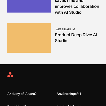
saves time and
improves collaboration
with AI Studio
WEBBINARIUM
Product Deep Dive: AI
Studio
Asana
Home
Är du ny på Asana?
Användningsfall