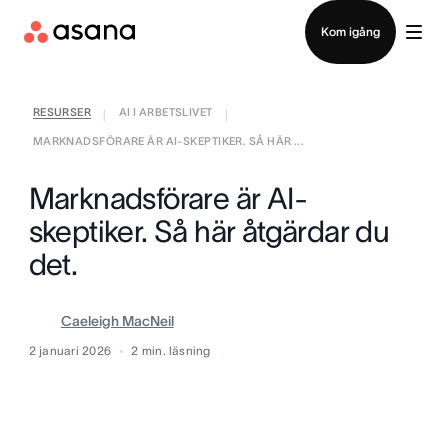
Kontakta försäljning
Kom igång
RESURSER
AI I ARBETSLIVET
|
|
MARKNADSFÖRARE ÄR AI-SKEPTIKER. SÅ HÄR ...
Marknadsförare är AI-
skeptiker. Så här åtgärdar du
det.
Caeleigh MacNeil
2 januari 2026
2
min. läsning