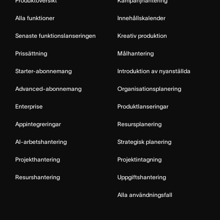
Produktöversikt
Kampanjhantering
Alla funktioner
Innehållskalender
Senaste funktionslanseringen
Kreativ produktion
Prissättning
Målhantering
Starter-abonnemang
Introduktion av nyanställda
Advanced-abonnemang
Organisationsplanering
Enterprise
Produktlanseringar
Appintegreringar
Resursplanering
AI-arbetshantering
Strategisk planering
Projekthantering
Projektintagning
Resurshantering
Uppgiftshantering
Alla användningsfall