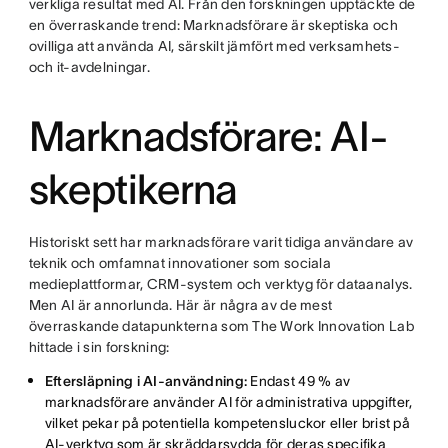
verkliga resultat med AI. Från den forskningen upptäckte de
en överraskande trend: Marknadsförare är skeptiska och
ovilliga att använda AI, särskilt jämfört med verksamhets-
och it-avdelningar.
Marknadsförare: AI-
skeptikerna
Historiskt sett har marknadsförare varit tidiga användare av
teknik och omfamnat innovationer som sociala
medieplattformar, CRM-system och verktyg för dataanalys.
Men AI är annorlunda. Här är några av de mest
överraskande datapunkterna som The Work Innovation Lab
hittade i sin forskning:
Eftersläpning i AI-användning:
Endast 49 % av
marknadsförare använder AI för administrativa uppgifter,
vilket pekar på potentiella kompetensluckor eller brist på
AI-verktyg som är skräddarsydda för deras specifika