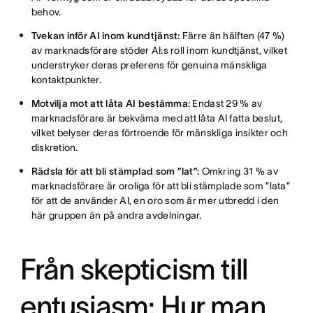
behov.
Tvekan inför AI inom kundtjänst:
Färre än hälften (47 %)
av marknadsförare stöder AI:s roll inom kundtjänst, vilket
understryker deras preferens för genuina mänskliga
kontaktpunkter.
Motvilja mot att låta AI bestämma:
Endast 29 % av
marknadsförare är bekväma med att låta AI fatta beslut,
vilket belyser deras förtroende för mänskliga insikter och
diskretion.
Rädsla för att bli stämplad som ”lat”:
Omkring 31 % av
marknadsförare är oroliga för att bli stämplade som ”lata”
för att de använder AI, en oro som är mer utbredd i den
här gruppen än på andra avdelningar.
Från skepticism till
entusiasm: Hur man