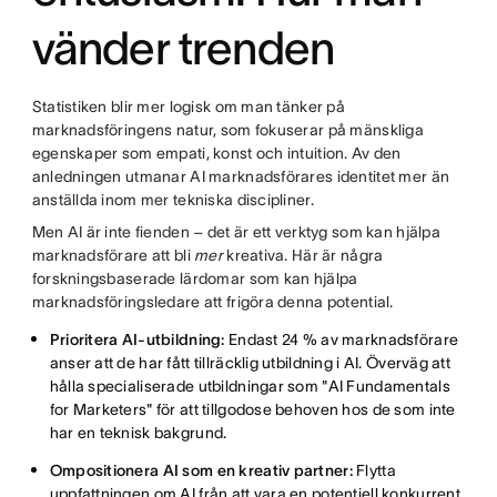
vänder trenden
Statistiken blir mer logisk om man tänker på
marknadsföringens natur, som fokuserar på mänskliga
egenskaper som empati, konst och intuition. Av den
anledningen utmanar AI marknadsförares identitet mer än
anställda inom mer tekniska discipliner.
Men AI är inte fienden – det är ett verktyg som kan hjälpa
marknadsförare att bli
mer
kreativa. Här är några
forskningsbaserade lärdomar som kan hjälpa
marknadsföringsledare att frigöra denna potential.
Prioritera AI-utbildning:
Endast 24 % av marknadsförare
anser att de har fått tillräcklig utbildning i AI. Överväg att
hålla specialiserade utbildningar som "AI Fundamentals
for Marketers" för att tillgodose behoven hos de som inte
har en teknisk bakgrund.
Ompositionera AI som en kreativ partner:
Flytta
uppfattningen om AI från att vara en potentiell konkurrent