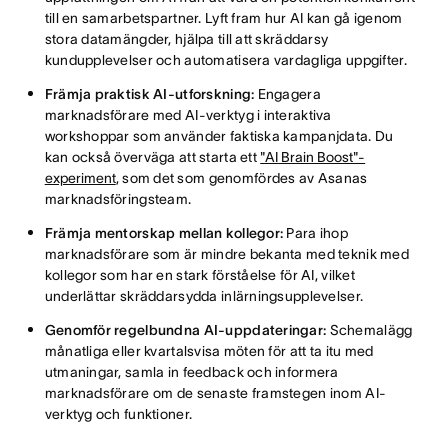
till en samarbetspartner. Lyft fram hur AI kan gå igenom
stora datamängder, hjälpa till att skräddarsy
kundupplevelser och automatisera vardagliga uppgifter.
Främja praktisk AI-utforskning:
Engagera
marknadsförare med AI-verktyg i interaktiva
workshoppar som använder faktiska kampanjdata. Du
kan också överväga att starta ett
"AI Brain Boost"-
experiment
, som det som genomfördes av Asanas
marknadsföringsteam.
Främja mentorskap mellan kollegor:
Para ihop
marknadsförare som är mindre bekanta med teknik med
kollegor som har en stark förståelse för AI, vilket
underlättar skräddarsydda inlärningsupplevelser.
Genomför regelbundna AI-uppdateringar:
Schemalägg
månatliga eller kvartalsvisa möten för att ta itu med
utmaningar, samla in feedback och informera
marknadsförare om de senaste framstegen inom AI-
verktyg och funktioner.