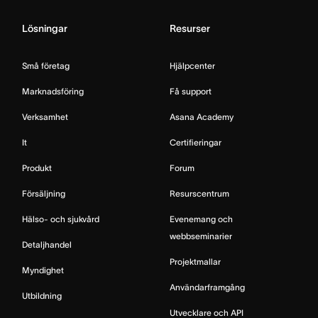
Lösningar
Resurser
Små företag
Hjälpcenter
Marknadsföring
Få support
Verksamhet
Asana Academy
It
Certifieringar
Produkt
Forum
Försäljning
Resurscentrum
Hälso- och sjukvård
Evenemang och
webbseminarier
Detaljhandel
Projektmallar
Myndighet
Användarframgång
Utbildning
Utvecklare och API