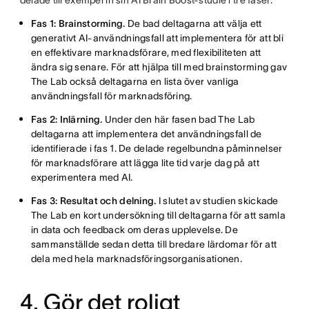
delade till exempel in sin AI Brain Boost-studie i tre faser:
Fas 1: Brainstorming.
De bad deltagarna att välja ett
generativt AI-användningsfall att implementera för att bli
en effektivare marknadsförare, med flexibiliteten att
ändra sig senare. För att hjälpa till med brainstorming gav
The Lab också deltagarna en lista över vanliga
användningsfall för marknadsföring.
Fas 2: Inlärning.
Under den här fasen bad The Lab
deltagarna att implementera det användningsfall de
identifierade i fas 1. De delade regelbundna påminnelser
för marknadsförare att lägga lite tid varje dag på att
experimentera med AI.
Fas 3: Resultat och delning.
I slutet av studien skickade
The Lab en kort undersökning till deltagarna för att samla
in data och feedback om deras upplevelse. De
sammanställde sedan detta till bredare lärdomar för att
dela med hela marknadsföringsorganisationen.
4. Gör det roligt