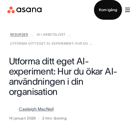
Kontakta försäljning
Kom igång
RESURSER
AI I ARBETSLIVET
|
|
UTFORMA DITT EGET AI-EXPERIMENT: HUR DU ...
Utforma ditt eget AI-
experiment: Hur du ökar AI-
användningen i din
organisation
Caeleigh MacNeil
14 januari 2026
2
min. läsning