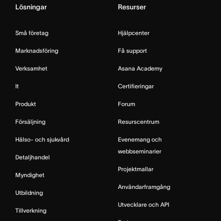
Lösningar
Resurser
Små företag
Hjälpcenter
Marknadsföring
Få support
Verksamhet
Asana Academy
It
Certifieringar
Produkt
Forum
Försäljning
Resurscentrum
Hälso- och sjukvård
Evenemang och
webbseminarier
Detaljhandel
Projektmallar
Myndighet
Användarframgång
Utbildning
Utvecklare och API
Tillverkning