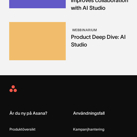
improves collaboration
with AI Studio
WEBBINARIUM
Product Deep Dive: AI
Studio
Asana
Home
Är du ny på Asana?
Användningsfall
Produktöversikt
Kampanjhantering