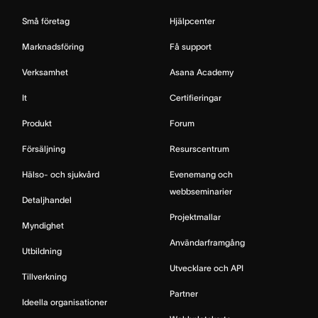
Små företag
Hjälpcenter
Marknadsföring
Få support
Verksamhet
Asana Academy
It
Certifieringar
Produkt
Forum
Försäljning
Resurscentrum
Hälso- och sjukvård
Evenemang och
webbseminarier
Detaljhandel
Projektmallar
Myndighet
Användarframgång
Utbildning
Utvecklare och API
Tillverkning
Partner
Ideella organisationer