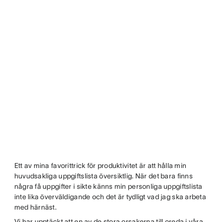
Ett av mina favorittrick för produktivitet är att hålla min
huvudsakliga uppgiftslista översiktlig. När det bara finns
några få uppgifter i sikte känns min personliga uppgiftslista
inte lika överväldigande och det är tydligt vad jag ska arbeta
med härnäst.
Vi har upptäckt att en av de stora orsakerna till oreda i våra