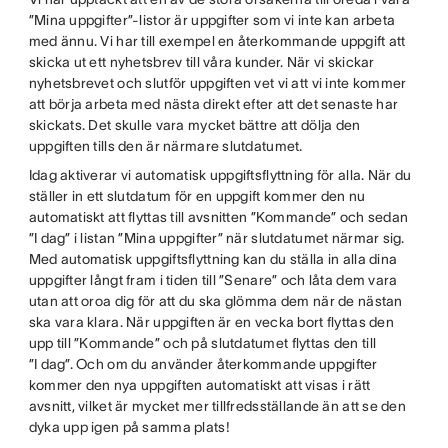
”Mina uppgifter”-listor är uppgifter som vi inte kan arbeta
med ännu. Vi har till exempel en återkommande uppgift att
skicka ut ett nyhetsbrev till våra kunder. När vi skickar
nyhetsbrevet och slutför uppgiften vet vi att vi inte kommer
att börja arbeta med nästa direkt efter att det senaste har
skickats. Det skulle vara mycket bättre att dölja den
uppgiften tills den är närmare slutdatumet.
Idag aktiverar vi automatisk uppgiftsflyttning för alla. När du
ställer in ett slutdatum för en uppgift kommer den nu
automatiskt att flyttas till avsnitten ”Kommande” och sedan
”I dag” i listan ”Mina uppgifter” när slutdatumet närmar sig.
Med automatisk uppgiftsflyttning kan du ställa in alla dina
uppgifter långt fram i tiden till ”Senare” och låta dem vara
utan att oroa dig för att du ska glömma dem när de nästan
ska vara klara. När uppgiften är en vecka bort flyttas den
upp till ”Kommande” och på slutdatumet flyttas den till
”I dag”. Och om du använder återkommande uppgifter
kommer den nya uppgiften automatiskt att visas i rätt
avsnitt, vilket är mycket mer tillfredsställande än att se den
dyka upp igen på samma plats!