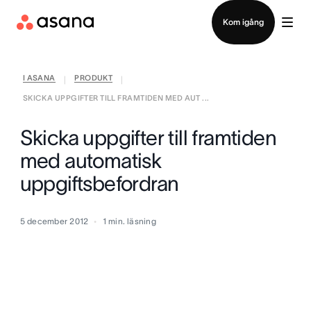
Kontakta försäljning
Kom igång
I ASANA
PRODUKT
|
|
SKICKA UPPGIFTER TILL FRAMTIDEN MED AUT ...
Skicka uppgifter till framtiden
med automatisk
uppgiftsbefordran
5 december 2012
1
min. läsning