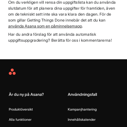
Om du verkligen vill rensa din uppgiftslista kan du använda
slutdatum för att planera dina uppgifter för framtiden, även
om de tekniskt sett inte ska vara klara den dagen. För de
som gillar Getting Things Done innebär det att du kan
använda Asana som en påminnelsemapp
.
Har du andra förslag för att använda automatisk
uppgiftsuppgradering? Berätta för oss i kommentarerna!
Asana
Home
Är du ny på Asana?
Användningsfall
Produktöversikt
Kampanjhantering
Alla funktioner
Innehållskalender