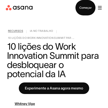
Falar com Vendas
Começar
RECURSOS
IA NO TRABALHO
|
|
10 LIÇÕES DO WORK INNOVATION SUMMIT PAR ...
10 lições do Work 
Innovation Summit para 
desbloquear o 
potencial da IA
Experimente a Asana agora mesmo
Whitney Vige