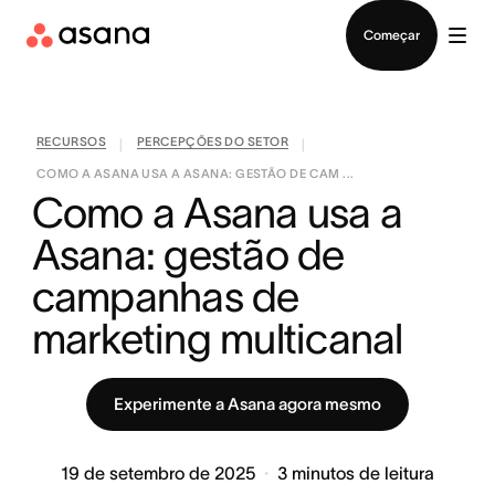
Falar com Vendas
Começar
RECURSOS
PERCEPÇÕES DO SETOR
|
|
COMO A ASANA USA A ASANA: GESTÃO DE CAM ...
Como a Asana usa a 
Asana: gestão de 
campanhas de 
marketing multicanal
Experimente a Asana agora mesmo
19 de setembro de 2025
3
minutos de leitura