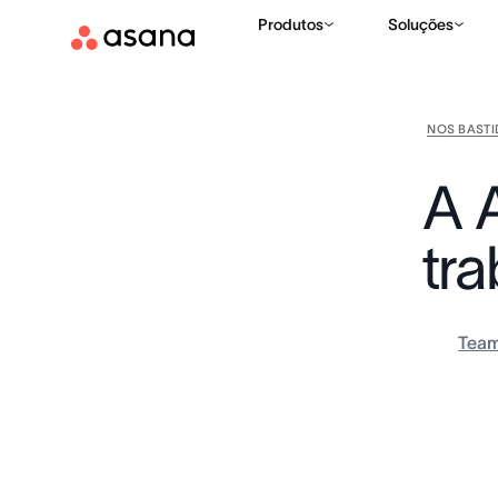
Produtos
Soluções
NOS BAST
A 
tr
Tea