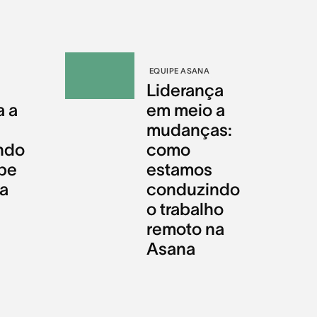
EQUIPE ASANA
Liderança
a a
em meio a
mudanças:
ndo
como
pe
estamos
da
conduzindo
o trabalho
remoto na
Asana