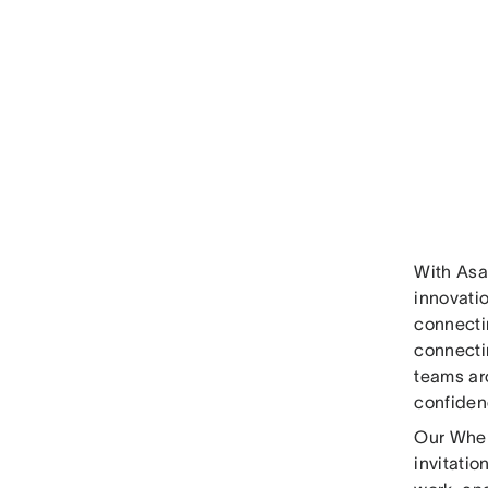
With Asa
innovati
connecti
connecti
teams ar
confiden
Our Wher
invitati