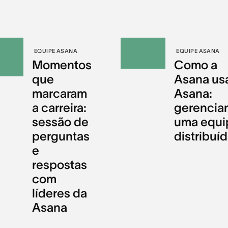
EQUIPE ASANA
EQUIPE ASANA
Momentos
Como a
que
Asana us
marcaram
Asana:
a carreira:
gerencia
sessão de
uma equi
perguntas
distribuí
e
respostas
com
líderes da
Asana