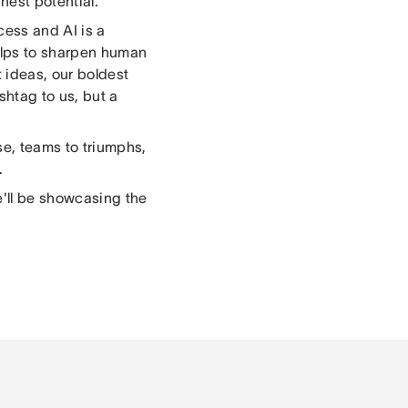
est potential.
cess and AI is a
elps to sharpen human
t ideas, our boldest
shtag to us, but a
se, teams to triumphs,
.
'll be showcasing the