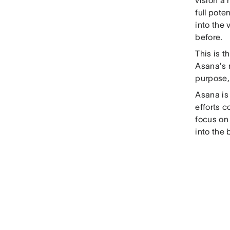
vision a 
full pot
into the 
before.
This is 
Asana's m
purpose,
Asana is
efforts 
focus on
into the 