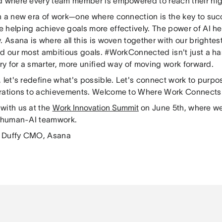
d where every team member is empowered to reach their high
n a new era of work—one where connection is the key to suc
 helping achieve goals more effectively. The power of AI h
. Asana is where all this is woven together with our brightes
nd our most ambitious goals. #WorkConnected isn't just a ha
cry for a smarter, more unified way of moving work forward.
 let's redefine what's possible. Let's connect work to purpo
rations to achievements. Welcome to Where Work Connects
with us at the
Work Innovation Summit
on June 5th, where we
f human-AI teamwork.
 Duffy CMO, Asana