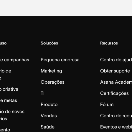
 uso
Soluções
Recursos
de campanhas
Pequena empresa
Centro de aju
io de
Marketing
Obter suporte
o
Operações
Asana Acade
 criativa
TI
Certificações
de metas
Produto
Fórum
ão de novos
Vendas
Centro de recu
rios
Saúde
Eventos e web
mento