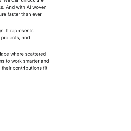
s, we can unlock the
ss. And with AI woven
ure faster than ever
. It represents
 projects, and
place where scattered
ms to work smarter and
heir contributions fit