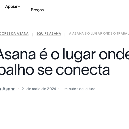
Apoiar
Preços
IDORES DA ASANA
EQUIPE ASANA
A ASANA É O LUGAR ONDE O TRABALH
Falar com Vendas
Ve
|
|
Asana é o lugar ond
abalho se conecta
m Asana
21 de maio de 2024
1
minutos de leitura