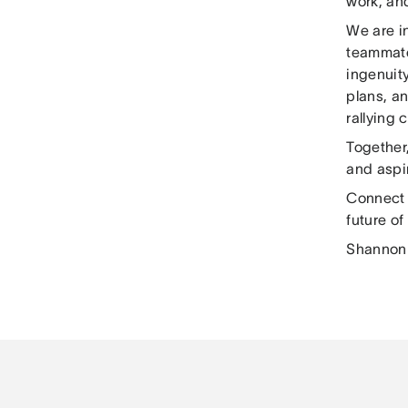
work, an
We are i
teammate
ingenuity
plans, a
rallying 
Together,
and aspi
Connect 
future o
Shannon