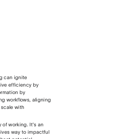
g can ignite
ive efficiency by
ormation by
ng workflows, aligning
 scale with
of working. It's an
ives way to impactful