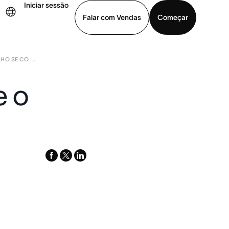
Iniciar sessão
Falar com Vendas
Começar
O SE CO ...
ja uma demonstração
Baixar o aplicativo
e o
facebook
x-
linkedin
twitter