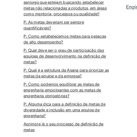
seniores que estejam buscando estabelecer
Engi
metas não relacionadas a produtos, em áreas
como mentoria, processos ou qualidade?
P: As metas deveriam ser sempre
quantificáveis?
P: Como estabelecemos metas para pessoas
de alto desempenho?
P: Qual deve ser o grau de participação das
equipes de desenvolvimento na definição de
metas?
P: Qual é a estrutura da Asana para priorizar as
metas da equipe e da empresa?
P: Como podemos equilibrar as metas de
engenharia empolgantes com as metas de
engenharia obrigatórias?
P: Alguma dica para a definição de metas de
diversidade e inclusão em uma equipe de
engenharia?
Aprimore já o seu processo de definição de
metas