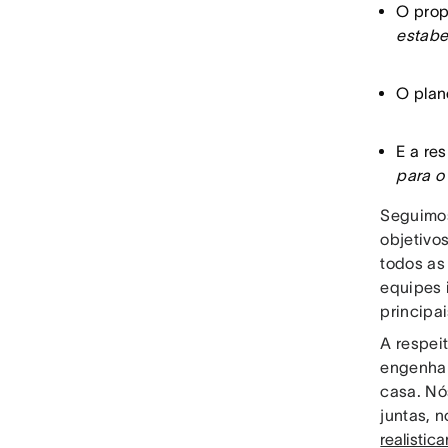
O prop
estab
O plan
E a re
para o
Seguimos
objetivo
todos as
equipes 
principai
A respei
engenhari
casa. Nó
juntas, n
realistic