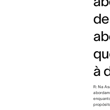
ab
de
ab
qu
à 
R: Na As
abordam
enquanto
propósit