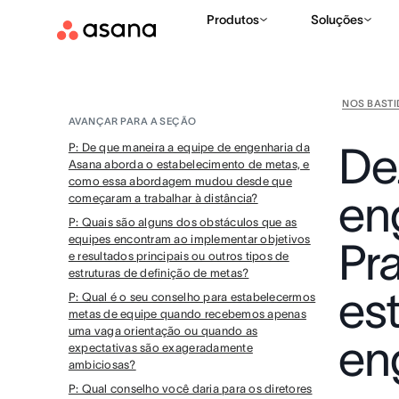
Produtos
Soluções
NOS BAST
AVANÇAR PARA A SEÇÃO
De
P: De que maneira a equipe de engenharia da
Asana aborda o estabelecimento de metas, e
como essa abordagem mudou desde que
en
começaram a trabalhar à distância?
P: Quais são alguns dos obstáculos que as
equipes encontram ao implementar objetivos
Pr
e resultados principais ou outros tipos de
estruturas de definição de metas?
es
P: Qual é o seu conselho para estabelecermos
metas de equipe quando recebemos apenas
uma vaga orientação ou quando as
en
expectativas são exageradamente
ambiciosas?
P: Qual conselho você daria para os diretores