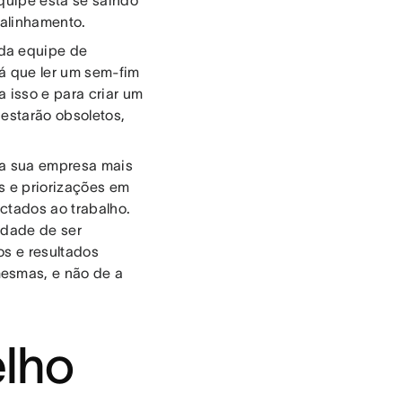
 alinhamento.
da equipe de
á que ler um sem-fim
a isso e para criar um
á estarão obsoletos,
a a sua empresa mais
s e priorizações em
ectados ao trabalho.
idade de ser
os e resultados
mesmas, e não de a
elho