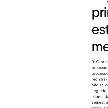
pr
es
me
R: O pri
processo
processo
registrá
não se v
seguida,
líderes 
semestra
forma, f