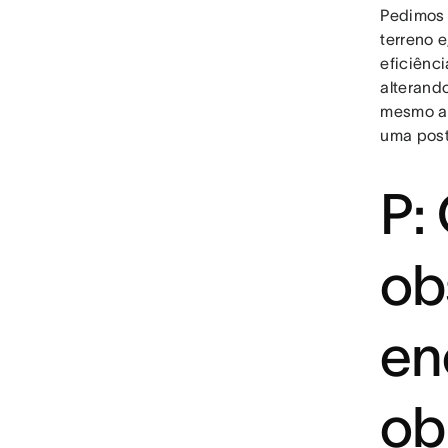
Pedimos 
terreno 
eficiênci
alterand
mesmo an
uma post
P:
ob
en
ob