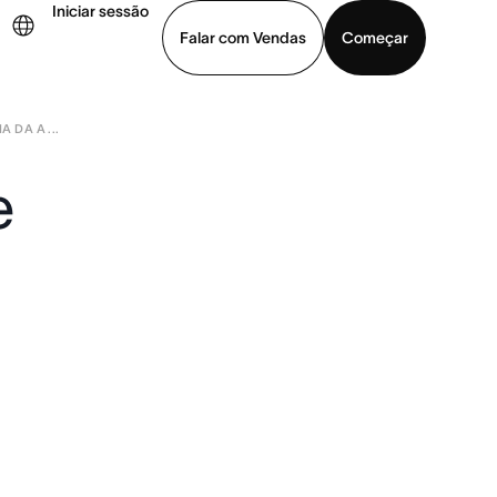
Iniciar sessão
Falar com Vendas
Começar
 DA A ...
ja uma demonstração
Baixar o aplicativo
e