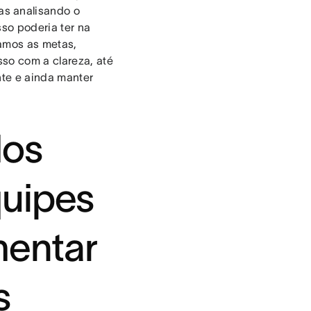
as analisando o
so poderia ter na
izamos as metas,
so com a clareza, até
nte e ainda manter
dos
quipes
mentar
s