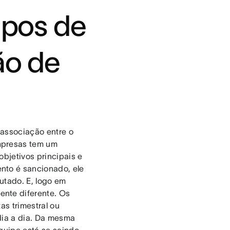
tipos de
ão de
sassociação entre o
mpresas tem um
bjetivos principais e
nto é sancionado, ele
utado. E, logo em
nte diferente. Os
as trimestral ou
dia a dia. Da mesma
equipe está se saindo