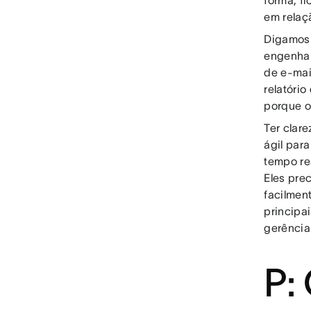
em relaç
Digamos 
engenhar
de e-mail
relatório
porque o
Ter clar
ágil par
tempo re
Eles pre
facilmen
principa
gerência
P: