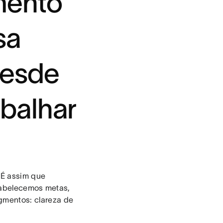
mento
sa
esde
balhar
 É assim que
abelecemos metas,
gmentos: clareza de