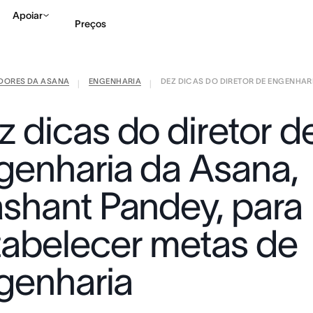
Apoiar
Preços
IDORES DA ASANA
ENGENHARIA
DEZ DICAS DO DIRETOR DE ENGENHARIA
Falar com Vendas
Ve
|
|
z dicas do diretor d
genharia da Asana,
ashant Pandey, para
tabelecer metas de
genharia