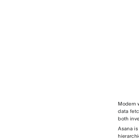
Modern w
data fet
both inve
Asana is
hierarch