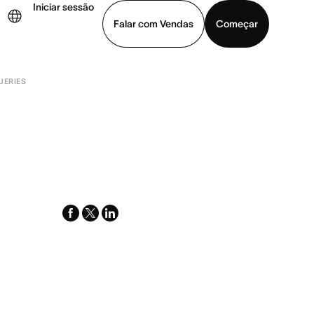
Iniciar sessão
Falar com Vendas
Começar
UERIES
ja uma demonstração
Baixar o aplicativo
facebook
x-
linkedin
twitter