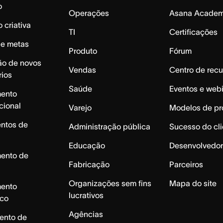
o
Operações
Asana Acade
 criativa
TI
Certificações
de metas
Produto
Fórum
ão de novos
Vendas
Centro de recu
rios
Saúde
Eventos e web
mento
cional
Varejo
Modelos de pr
ntos de
Administração pública
Sucesso do cli
Educação
Desenvolvedor
mento de
Fabricação
Parceiros
Organizações sem fins
Mapa do site
mento
lucrativos
ico
Agências
ento de