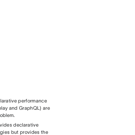
larative performance
Relay and GraphQL) are
roblem.
vides declarative
ogies but provides the