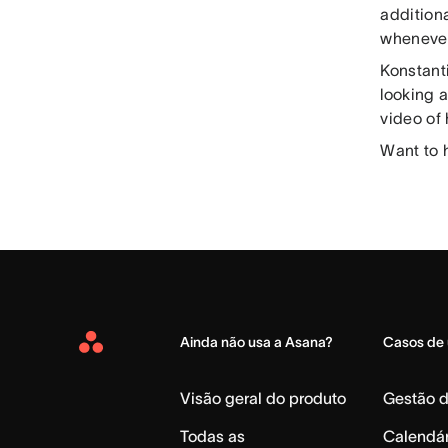
additiona
whenever
Konstant
looking a
video of 
Want to 
Ainda não usa a Asana?
Casos de
Asana
Home
Visão geral do produto
Gestão 
Todas as
Calendár