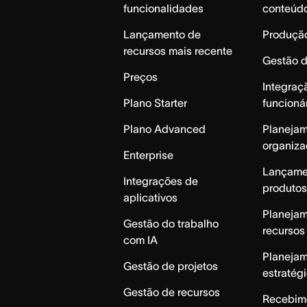
funcionalidades
conteúd
Lançamento de
Produção
recursos mais recente
Gestão 
Preços
Integraç
Plano Starter
funcioná
Plano Advanced
Planeja
organiza
Enterprise
Lançame
Integrações de
produtos
aplicativos
Planeja
Gestão do trabalho
recursos
com IA
Planeja
Gestão de projetos
estratég
Gestão de recursos
Recebim