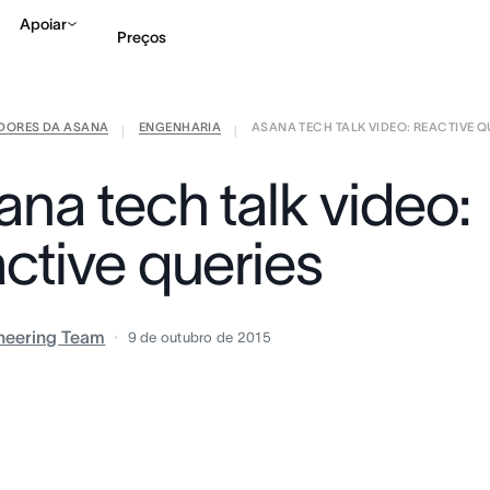
Apoiar
Preços
IDORES DA ASANA
ENGENHARIA
ASANA TECH TALK VIDEO: REACTIVE Q
Falar com Vendas
Ve
|
|
ana tech talk video:
active queries
neering Team
9 de outubro de 2015