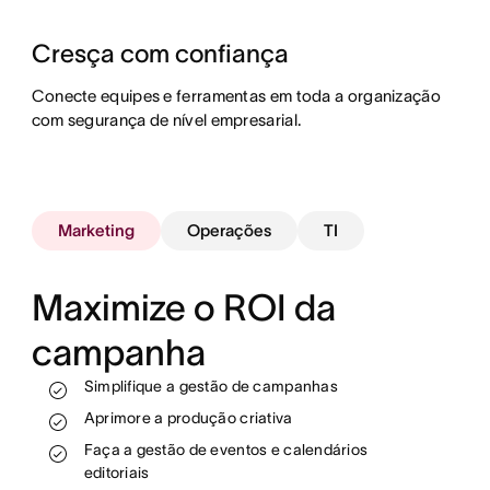
Cresça com confiança
Conecte equipes e ferramentas em toda a organização
com segurança de nível empresarial.
Marketing
Operações
TI
Maximize o ROI da
campanha
Monitore o trabalho e veja o progresso em
tempo real
Simplifique a gestão de campanhas
Aloque recursos com mais eficácia
Padronize e automatize os processos
Aprimore a produção criativa
Automatize e dimensione os seus fluxos de
Abra o caminho das equipes para atingirem
trabalho
Faça a gestão de eventos e calendários
as metas de receita
editoriais
Faça a integração e o desligamento de