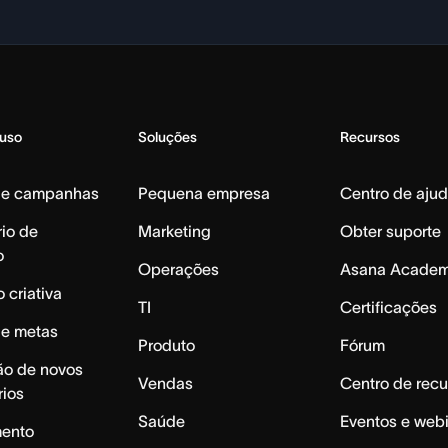
 uso
Soluções
Recursos
de campanhas
Pequena empresa
Centro de aju
io de
Marketing
Obter suporte
o
Operações
Asana Acade
 criativa
TI
Certificações
de metas
Produto
Fórum
ão de novos
Vendas
Centro de recu
rios
Saúde
Eventos e web
mento