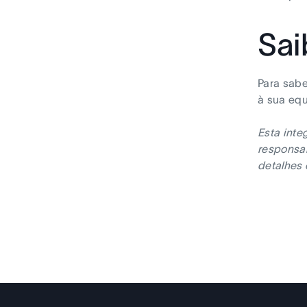
Sai
Para sabe
à sua eq
Esta inte
responsab
detalhes 