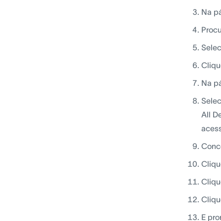
Na pá
Procu
Selec
Clique
Na pá
Selec
All D
acess
Conc
Cliqu
Cliqu
Cliqu
E pro