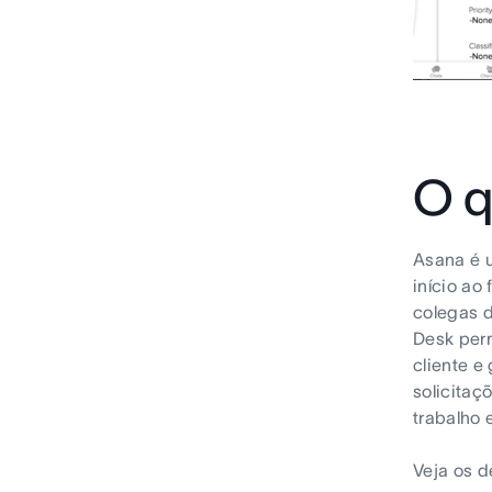
O q
Asana é u
início ao 
colegas d
Desk perm
cliente e
solicitaç
trabalho 
Veja os d