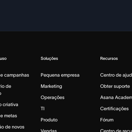
 uso
Soluções
Recursos
de campanhas
Pequena empresa
Centro de aju
io de
Marketing
Obter suporte
o
Operações
Asana Acade
 criativa
TI
Certificações
de metas
Produto
Fórum
ão de novos
Vendas
Centro de recu