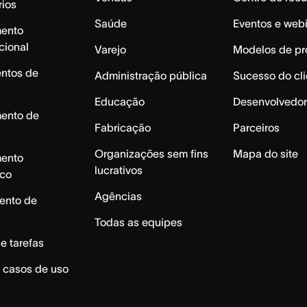
rios
Saúde
Eventos e web
mento
cional
Varejo
Modelos de pr
ntos de
Administração pública
Sucesso do cli
Educação
Desenvolvedor
mento de
Fabricação
Parceiros
Organizações sem fins
Mapa do site
mento
lucrativos
ico
Agências
ento de
Todas as equipes
e tarefas
 casos de uso