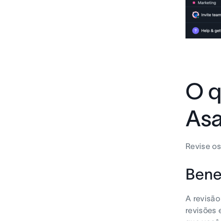
O q
As
Revise o
Benef
A revisão
revisões