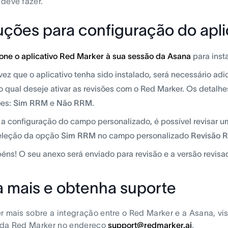
deve fazer.
uções para configuração do apli
one o aplicativo Red Marker à sua sessão da Asana
para insta
ez que o aplicativo tenha sido instalado, será necessário a
o qual deseje ativar as revisões com o Red Marker. Os detalh
es:
Sim RRM
e
Não RRM
.
a configuração do campo personalizado, é possível revisar 
eleção da opção
Sim RRM
no campo personalizado
Revisão 
éns! O seu anexo será enviado para revisão e a versão revisad
a mais e obtenha suporte
r mais sobre a integração entre o Red Marker e a Asana, vis
 da Red Marker no endereço
support@redmarker.ai
.