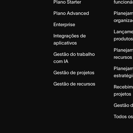
Plano Starter
funcioná
Plano Advanced
Planeja
organiza
Enterprise
Lançame
Integrações de
produtos
aplicativos
Planeja
Gestão do trabalho
recursos
com IA
Planeja
Gestão de projetos
estratég
Gestão de recursos
Recebim
projetos
Gestão d
Todos os