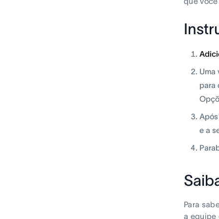
que você 
Instr
Adici
Uma v
para 
Opçõ
Após 
e a s
Parab
Saib
Para sabe
a equipe