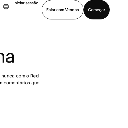
Iniciar sessão
Falar com Vendas
Começar
ja uma demonstração
Baixar o aplicativo
na
e nunca com o Red 
m comentários que 