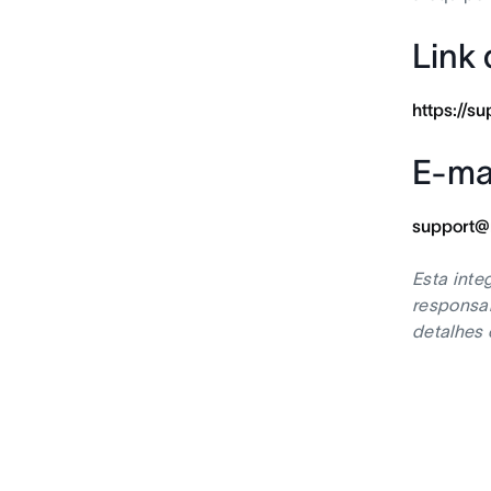
Link 
https://s
E-mai
support@
Esta inte
responsab
detalhes 