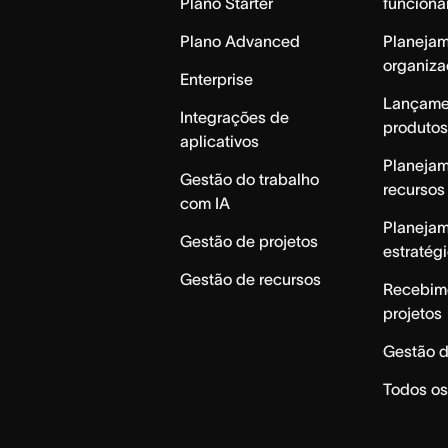
Plano Starter
funcioná
Plano Advanced
Planeja
organiza
Enterprise
Lançame
Integrações de
produtos
aplicativos
Planeja
Gestão do trabalho
recursos
com IA
Planeja
Gestão de projetos
estratég
Gestão de recursos
Recebim
projetos
Gestão d
Todos os