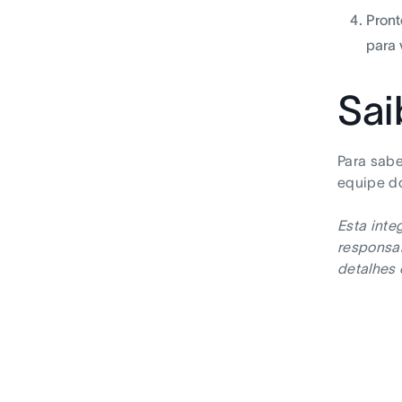
Pront
para 
Sai
Para sabe
equipe d
Esta inte
responsab
detalhes 