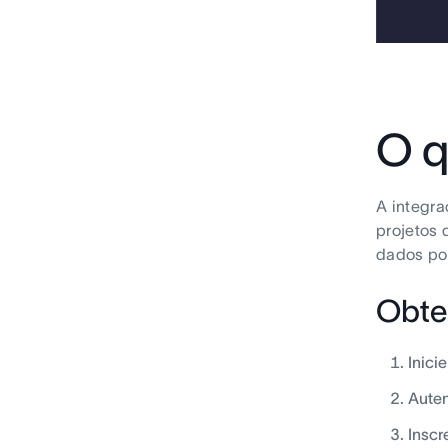
O q
A integra
projetos
dados po
Obte
Inici
Auten
Inscr