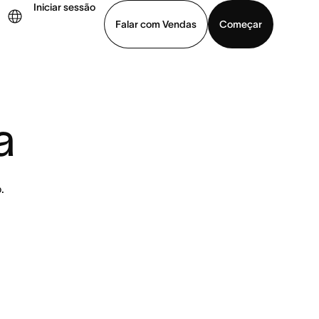
Iniciar sessão
Falar com Vendas
Começar
ja uma demonstração
Baixar o aplicativo
a
.