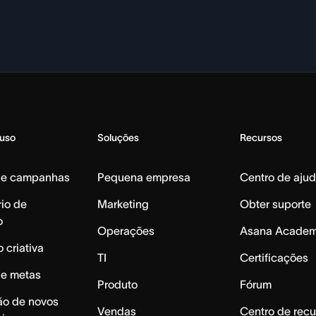
 uso
Soluções
Recursos
de campanhas
Pequena empresa
Centro de aju
io de
Marketing
Obter suporte
o
Operações
Asana Acade
 criativa
TI
Certificações
de metas
Produto
Fórum
ão de novos
Vendas
Centro de recu