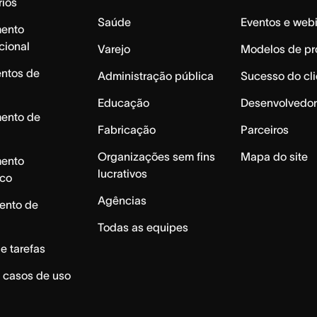
rios
Saúde
Eventos e web
mento
cional
Varejo
Modelos de pr
ntos de
Administração pública
Sucesso do cli
Educação
Desenvolvedor
mento de
Fabricação
Parceiros
Organizações sem fins
Mapa do site
mento
lucrativos
ico
Agências
ento de
Todas as equipes
e tarefas
 casos de uso