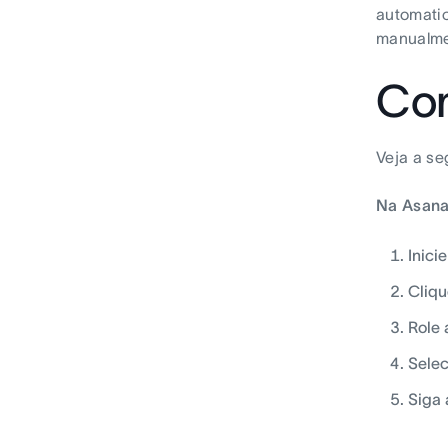
automatic
manualmen
Com
Veja a se
Na Asana
Inici
Cliqu
Role 
Selec
Siga 