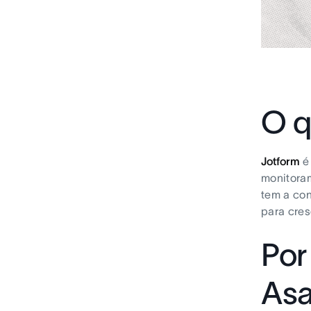
O q
Jotform
é 
monitoram
tem a con
para cres
Por
As