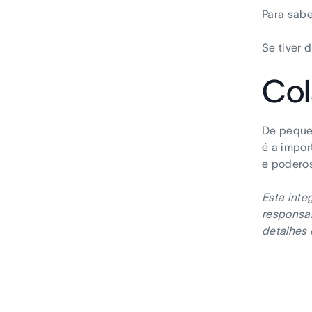
Para sabe
Se tiver 
Col
De pequen
é a impor
e poderos
Esta inte
responsab
detalhes 