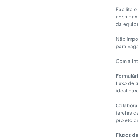
Facilite 
acompanha
da equipe
Não impor
para vaga
Com a int
Formulári
fluxo de 
ideal par
Colabora
tarefas d
projeto d
Fluxos de