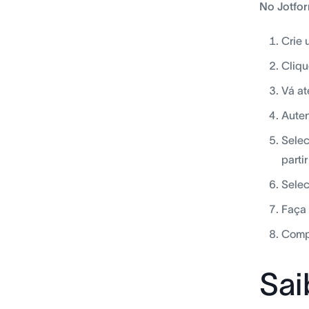
No Jotfo
Crie 
Cliqu
Vá at
Auten
Selec
parti
Selec
Faça 
Compl
Sai