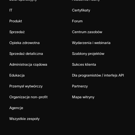
IT
Certyfikaty
Produkt
Forum
Sprzedaż
Centrum zasobów
Opieka zdrowotna
Wydarzenia i webinaria
Sprzedaż detaliczna
Szablony projektów
Administracja rządowa
Sukces klienta
Edukacja
Dla programistów / interfejs API
Przemysł wytwórczy
Partnerzy
Organizacje non-profit
Mapa witryny
Agencje
Wszystkie zespoły