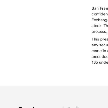
San Fran
confident
Exchange
stock
.
The
process,
This pres
any secur
made in 
amended 
135 under