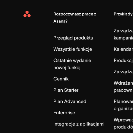
Rozpoczynasz pracę z
Przykłady
Asana
Asaną?
Home
Zarządz
Przegląd produktu
kampani
Wszystkie funkcje
Kalendar
Ostatnie wydanie
Produkcj
nowej funkcji
Zarządza
Cennik
Wdrażan
Plan Starter
pracown
Plan Advanced
Planowa
organiza
Enterprise
Wprowad
Integracje z aplikacjami
produktó