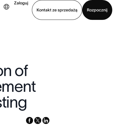
Zaloguj
Kontakt ze sprzedażą
Rozpocznij
Wyświetl prezentację
Pobierz aplikację
on of
tement
sting
facebook
x-
linkedin
twitter