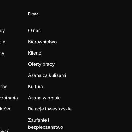
Firma
cy
O nas
cie
Kierownictwo
ny
Klienci
Oferty pracy
Asana za kulisami
bów
Kultura
ebinaria
Asana w prasie
ektów
Relacje inwestorskie
Zaufanie i
bezpieczeństwo
ów /