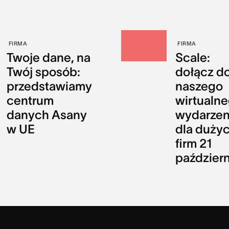
FIRMA
FIRMA
Twoje dane, na
Scale:
Twój sposób:
dołącz d
przedstawiamy
naszego
centrum
wirtualn
danych Asany
wydarzen
w UE
dla duży
firm 21
paździer