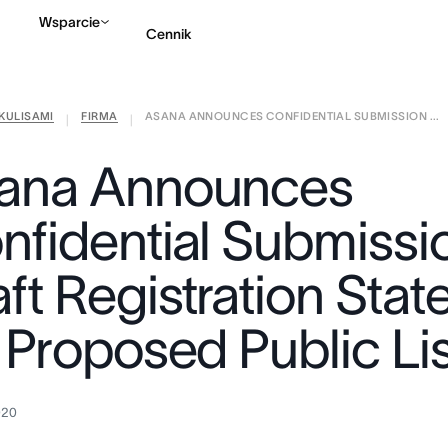
Wsparcie
Cennik
KULISAMI
FIRMA
ASANA ANNOUNCES CONFIDENTIAL SUBMISSION ...
Kontakt ze sprzedażą
|
|
ana Announces
nfidential Submissi
aft Registration Sta
 Proposed Public Li
020