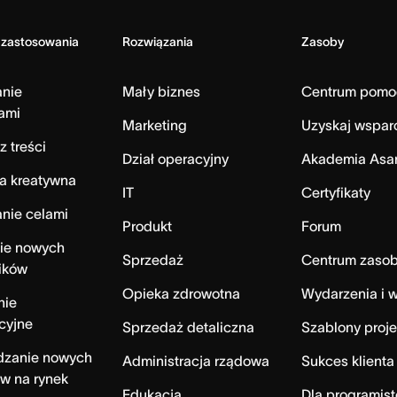
 zastosowania
Rozwiązania
Zasoby
anie
Mały biznes
Centrum pomo
ami
Marketing
Uzyskaj wspar
z treści
Dział operacyjny
Akademia Asa
a kreatywna
IT
Certyfikaty
nie celami
Produkt
Forum
ie nowych
Sprzedaż
Centrum zaso
ików
Opieka zdrowotna
Wydarzenia i w
nie
cyjne
Sprzedaż detaliczna
Szablony proj
zanie nowych
Administracja rządowa
Sukces klienta
w na rynek
Edukacja
Dla programist