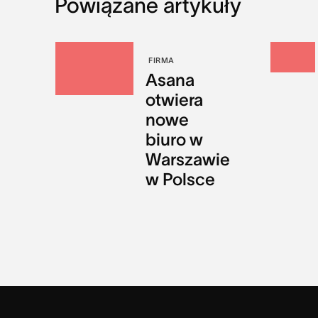
Powiązane artykuły
FIRMA
Asana
otwiera
nowe
biuro w
Warszawie
w Polsce