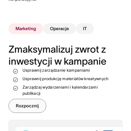
Marketing
Operacje
IT
Zmaksymalizuj zwrot z
inwestycji w kampanie
Monitoruj pracę i śledź postępy w czasie
rzeczywistym
Usprawnij zarządzanie kampaniami
Przydzielaj zasoby bardziej efektywnie
Standaryzuj i automatyzuj procesy
Usprawnij produkcję materiałów kreatywnych
Automatyzuj i skaluj przepływy pracy
Usuwaj blokady, aby zespoły mogły osiągać
Zarządzaj wydarzeniami i kalendarzami
Wdrażaj nowych pracowników i usuwaj
cele finansowe
publikacji
odchodzących
Rozpocznij