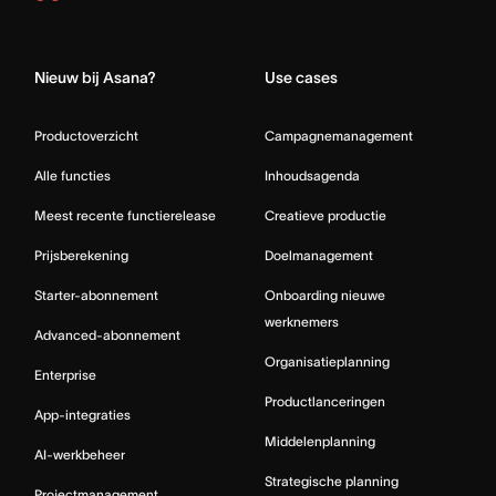
Home
Nieuw bij Asana?
Use cases
Productoverzicht
Campagnemanagement
Alle functies
Inhoudsagenda
Meest recente functierelease
Creatieve productie
Prijsberekening
Doelmanagement
Starter-abonnement
Onboarding nieuwe
werknemers
Advanced-abonnement
Organisatieplanning
Enterprise
Productlanceringen
App-integraties
Middelenplanning
AI-werkbeheer
Strategische planning
Projectmanagement