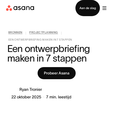
Contact opnemen met verkoop
Aan de slag
BRONNEN
PROJECTPLANNING
|
|
EEN ONTWERPBRIEFING MAKEN IN 7 STAPPEN
Een ontwerpbriefing 
maken in 7 stappen
Probeer Asana
Ryan Tronier
22 oktober 2025
7
min. leestijd