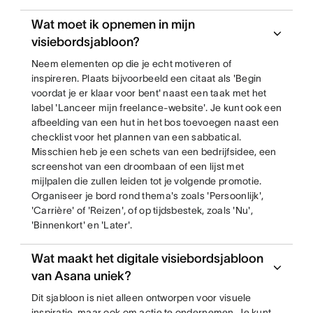
Wat moet ik opnemen in mijn
visiebordsjabloon?
Neem elementen op die je echt motiveren of
inspireren. Plaats bijvoorbeeld een citaat als 'Begin
voordat je er klaar voor bent' naast een taak met het
label 'Lanceer mijn freelance-website'. Je kunt ook een
afbeelding van een hut in het bos toevoegen naast een
checklist voor het plannen van een sabbatical.
Misschien heb je een schets van een bedrijfsidee, een
screenshot van een droombaan of een lijst met
mijlpalen die zullen leiden tot je volgende promotie.
Organiseer je bord rond thema's zoals 'Persoonlijk',
'Carrière' of 'Reizen', of op tijdsbestek, zoals 'Nu',
'Binnenkort' en 'Later'.
Wat maakt het digitale visiebordsjabloon
van Asana uniek?
Dit sjabloon is niet alleen ontworpen voor visuele
inspiratie, maar ook om actie te ondernemen. Je kunt