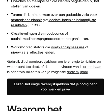
Coaches en therapeuten die klanten begeleiden bij het
stellen van doelen.
Teams die brainstormen over een gedeelde visie voor
strategische planning
of
doelstellingen en belangrijkste
resultaten
(OKR's).
Creatievelingen die moodboards of
socialemediacampagneconcepten organiseren.
Workshopfacilitators die
doelplanningssessies
of
nieuwjaarsreflecties leiden.
Gebruik dit droombordsjabloon om je energie te richten op
wat er echt toe doet, of dat nu het vinden van je
droombaan
is of het visualiseren van je volgende
grote mijlpaal
.
Lezen: het enige takenlijstsjabloon dat je nodig hebt
voor werk en privé
Waarom het