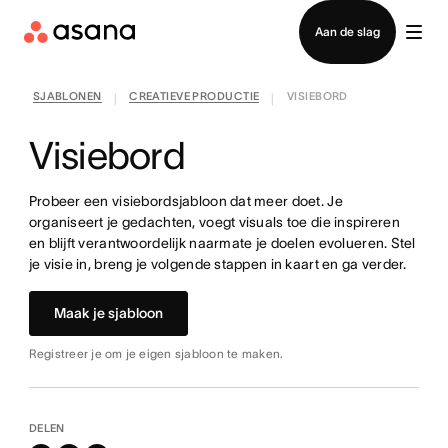
Contact opnemen met verkoop
Aan de slag
SJABLONEN
CREATIEVE PRODUCTIE
VISIEBORD
|
|
Visiebord
Probeer een visiebordsjabloon dat meer doet. Je
organiseert je gedachten, voegt visuals toe die inspireren
en blijft verantwoordelijk naarmate je doelen evolueren. Stel
je visie in, breng je volgende stappen in kaart en ga verder.
Maak je sjabloon
Registreer je om je eigen sjabloon te maken.
DELEN