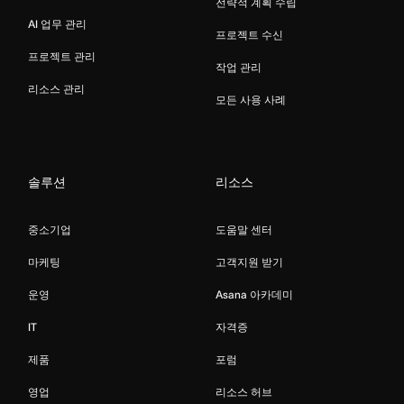
전략적 계획 수립
AI 업무 관리
프로젝트 수신
프로젝트 관리
작업 관리
리소스 관리
모든 사용 사례
솔루션
리소스
중소기업
도움말 센터
마케팅
고객지원 받기
운영
Asana 아카데미
IT
자격증
제품
포럼
영업
리소스 허브