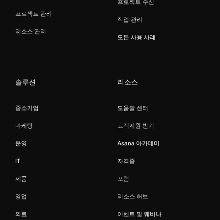
프로젝트 수신
프로젝트 관리
작업 관리
리소스 관리
모든 사용 사례
솔루션
리소스
중소기업
도움말 센터
마케팅
고객지원 받기
운영
Asana 아카데미
IT
자격증
제품
포럼
영업
리소스 허브
의료
이벤트 및 웨비나