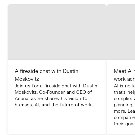
A fireside chat with Dustin
Meet AI 
Moskovitz
work acr
Join us for a fireside chat with Dustin
AI is no 
Moskovitz, Co-Founder and CEO of
that’s he
Asana, as he shares his vision for
complex w
humans, AI, and the future of work.
planning
more. Lea
companie
their goal