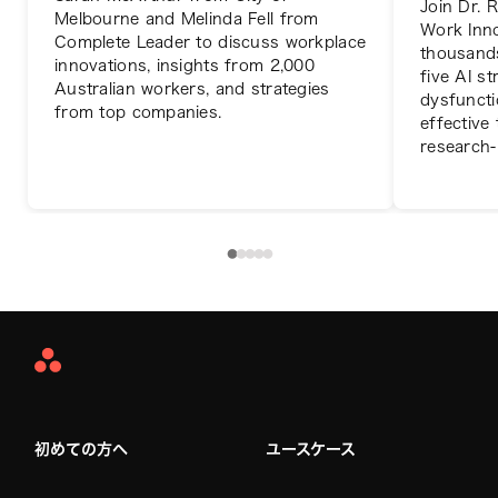
Join Dr. 
Melbourne and Melinda Fell from
Work Inno
Complete Leader to discuss workplace
thousand
innovations, insights from 2,000
five AI s
Australian workers, and strategies
dysfuncti
from top companies.
effective
research-
Asana
Home
初めての方へ
ユースケース