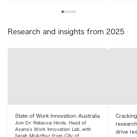
Research and insights from 2025
State of Work Innovation: Australia
Cracking
Join Dr. Rebecca Hinds, Head of
research
Asana’s Work Innovation Lab, with
drive res
Sarah McArthur from City of