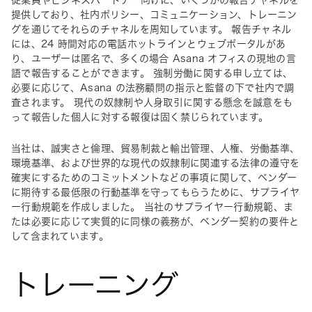
従業員やビジネスパートナー向けに、いくつかの報告チャネルを
提供しており、社内ポリシー、コミュニケーション、トレーニン
グを通じてそれらのチャネルを周知しています。 報告チャネル
には、24 時間対応の電話ホットラインとウェブポータルがあ
り、ユーザーは匿名で、多くの場合 Asana オフィスの現地の言
語で報告することができます。 強制労働に関する申し立ては、
必要に応じて、Asana の法務顧問の指示と監督の下で社内で調
査されます。 現代の奴隷制や人身取引に関する懸念を誠意をも
って報告した個人に対する報復は固く禁じられています。 
当社は、誠実さと倫理、貿易制裁と輸出管理、人権、労働基準、
環境基準、および世界的な現代の奴隷制に関連する法律の遵守を
確実にするためのコミットメントなどの事項に関して、ベンダー
に期待する最低限の行動基準を守ってもらうために、サプライヤ
ー行動規範を作成しました。 当社のサプライヤー行動規範、ま
たは必要に応じて実質的に同様の義務が、ベンダー契約の要件と
して含まれています。
トレーニング