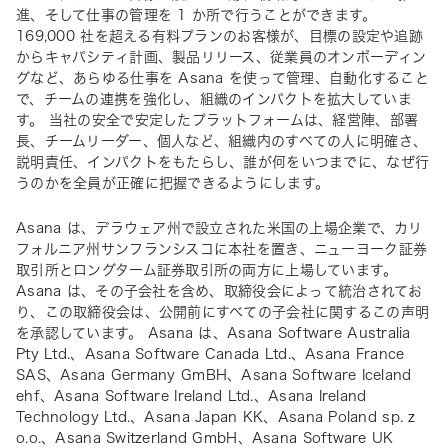
進、そして仕事の管理を 1 か所で行うことができます。 
169,000 社を超える有料プランのお客様が、目標の設定や追跡
からキャパシティ計画、製品リリース、従業員のオンボーディン
グなど、あらゆる仕事を Asana を使って管理、自動化すること
で、チームの連携を強化し、組織のインパクトを拡大していま
す。 当社の安全で安定したプラットフォームは、経営陣、部署
長、チームリーダー、個人など、組織内のすべての人に明確さ、
説明責任、インパクトをもたらし、誰が何をいつまでに、なぜ行
うのかを全員が正確に把握できるようにします。
Asana は、デラウェア州で設立された米国の上場企業で、カリ
フォルニア州サンフランシスコに本社を置き、ニューヨーク証券
取引所とロングターム証券取引所の両方に上場しています。 
Asana は、その子会社を含め、取締役会によって統治されてお
り、この取締役会は、公開前にすべての子会社に関するこの声明
を承認しています。 Asana は、Asana Software Australia 
Pty Ltd.、Asana Software Canada Ltd.、Asana France 
SAS、Asana Germany GmBH、Asana Software Iceland 
ehf、Asana Software Ireland Ltd.、Asana Ireland 
Technology Ltd.、Asana Japan KK、Asana Poland sp. z 
o.o.、Asana Switzerland GmbH、Asana Software UK 