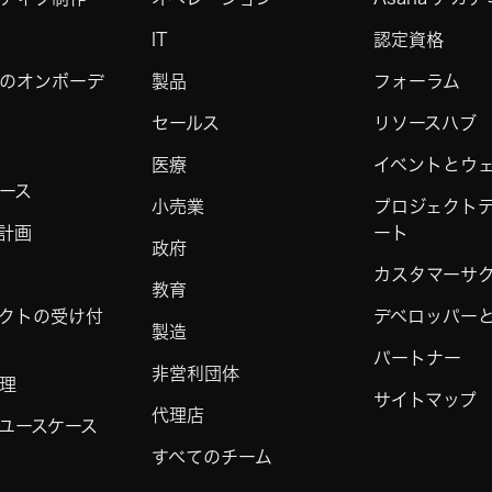
IT
認定資格
のオンボーデ
製品
フォーラム
セールス
リソースハブ
医療
イベントとウ
ース
小売業
プロジェクト
計画
ート
政府
カスタマーサ
教育
クトの受け付
デベロッパーと 
製造
パートナー
非営利団体
理
サイトマップ
代理店
ユースケース
すべてのチーム