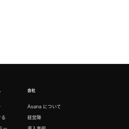
ス
会社
ー
Asana について
ける
経営陣
デミー
導入事例