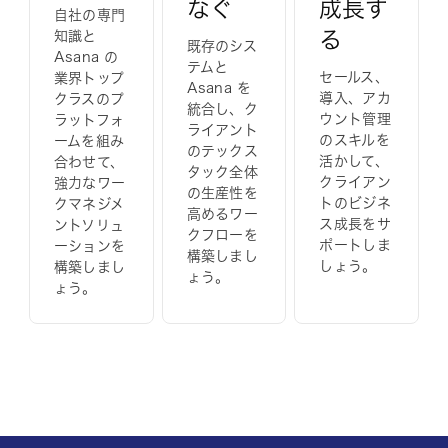
なぐ
成長す
自社の専門
る
知識と
既存のシス
Asana の
テムと
セールス、
業界トップ
Asana を
導入、アカ
クラスのプ
統合し、ク
ウント管理
ラットフォ
ライアント
のスキルを
ームを組み
のテックス
活かして、
合わせて、
タック全体
クライアン
強力なワー
の生産性を
トのビジネ
クマネジメ
高めるワー
ス成長をサ
ントソリュ
クフローを
ポートしま
ーションを
構築しまし
しょう。
構築しまし
ょう。
ょう。