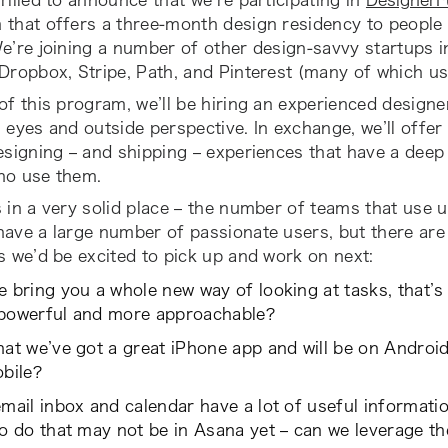
rilled to announce that we’re participating in
DesignerF
that offers a three-month design residency to people 
e’re joining a number of other design-savvy startups in
Dropbox, Stripe, Path, and Pinterest (many of which u
of this program, we’ll be hiring an experienced designe
 eyes and outside perspective. In exchange, we’ll offer 
esigning – and shipping – experiences that have a deep
ho use them.
 in a very solid place – the number of teams that use 
have a large number of passionate users, but there ar
s we’d be excited to pick up and work on next:
 bring you a whole new way of looking at tasks, that’s
powerful and more approachable?
at we’ve got a great iPhone app and will be on Android
bile?
mail inbox and calendar have a lot of useful informati
to do that may not be in Asana yet – can we leverage