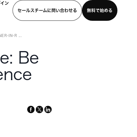
グイン
セールスチームに問い合わせる
無料で始める
R-IN-R ...
わせる
デモを見る
モバイルアプリをダウンロード
e: Be
ence
facebook
x-
linkedin
twitter