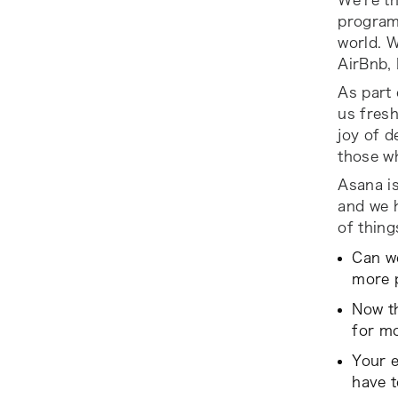
We’re th
program 
world. W
AirBnb, 
As part 
us fresh
joy of d
those w
Asana is
and we 
of thing
Can we
more 
Now th
for mo
Your e
have 