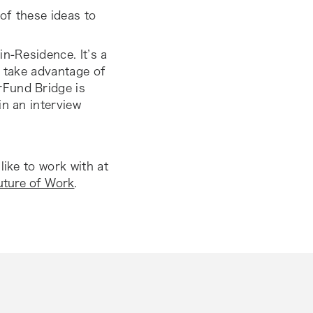
 of these ideas to
n-Residence. It’s a
to take advantage of
rFund Bridge is
in an interview
like to work with at
uture of Work
.