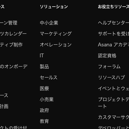
ース
ソリューション
お役立ちリソー
ーン管理
中小企業
ヘルプセンタ
ツカレンダー
マーケティング
サポートを受
ティブ制作
オペレーション
Asana アカ
IT
認定資格
のオンボーデ
製品
フォーラム
セールス
リソースハブ
医療
イベントとウ
ース
小売業
プロジェクト
計画
ート
政府
カスタマーサ
教育
クトの受け付
デベロッパーと 