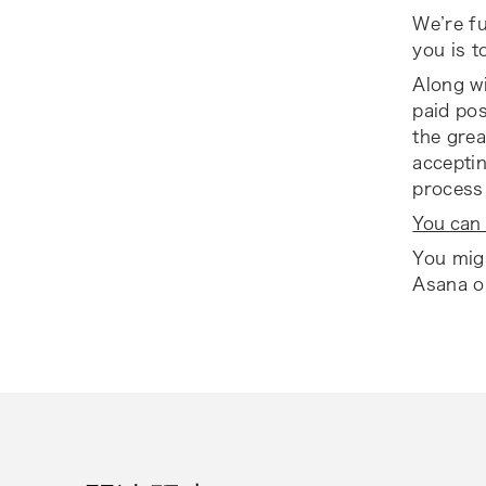
We’re fu
you is t
Along wi
paid pos
the gre
acceptin
process 
You can 
You migh
Asana on