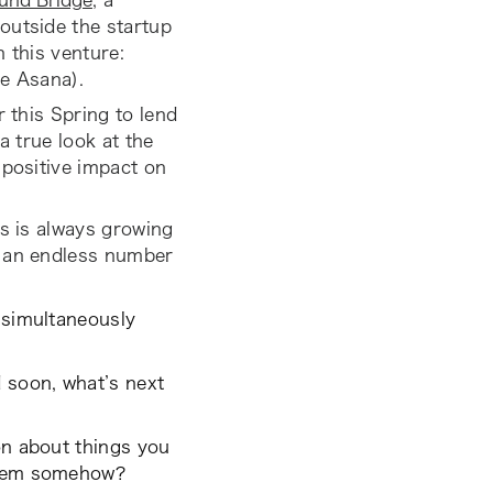
und Bridge
, a
outside the startup
 this venture:
se Asana).
r this Spring to lend
a true look at the
 positive impact on
us is always growing
e an endless number
 simultaneously
 soon, what’s next
on about things you
 them somehow?