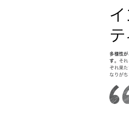
イ
テ
多様性が
す
。それ
ぞれ果た
なりがち