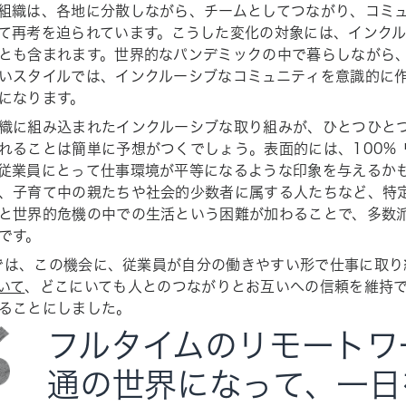
組織は、各地に分散しながら、チームとしてつながり、コミ
て再考を迫られています。こうした変化の対象には、インク
とも含まれます。世界的なパンデミックの中で暮らしながら
いスタイルでは、インクルーシブなコミュニティを意識的に
になります。
織に組み込まれたインクルーシブな取り組みが、ひとつひと
れることは簡単に予想がつくでしょう。表面的には、100%
従業員にとって仕事環境が平等になるような印象を与えるか
、子育て中の親たちや社会的少数者に属する人たちなど、特
と世界的危機の中での生活という困難が加わることで、多数
です。
a では、この機会に、従業員が自分の働きやすい形で仕事に取
いて
、どこにいても人とのつながりとお互いへの信頼を維持
ることにしました。
フルタイムのリモートワ
通の世界になって、一日