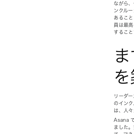
ながら、
ンクルー
あること
員は最高
すること
ま
を
リーダー
のインク
は、人々
Asan
ました。