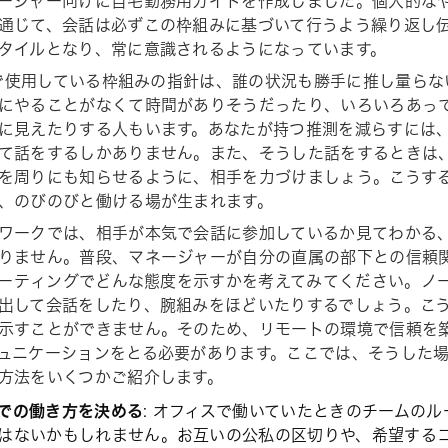
ージャー向けに自宅勤務用ガイドを作成しました。個人的な
通じて、会話は必ずこの枠組みに基づいて行うよう繰り返し
タイルとなり、常に意識されるようになっています。
a で使用している枠組みの指針は、誰の状況も勝手に推し量ら
にやることがなくて時間がありそうだったり、いろいろあっ
に見えたりする人もいます。あなたが持つ推測を減らすには
て話をするしかありません。また、そうした話をするときは
を周りにも知らせるように、相手を力づけましょう。こうす
、のびのびと働ける場が生まれます。
ワークでは、相手が本気で会話に参加しているか見てわかる
りません。普段、マネージャーが自分の直属の部下との信頼
 ミーティングでどんな態度を示すかを考えてみてください。ノ
出して会話をしたり、腕組みをほどいたりするでしょう。こ
示すことができません。そのため、リモートの環境で信頼を
ュニケーションをとる必要があります。ここでは、そうした
方法をいくつかご紹介します。
での働き方を決める
: オフィスで働いていたときのチームの
はないかもしれません。お互いの公私の区切りや、希望する