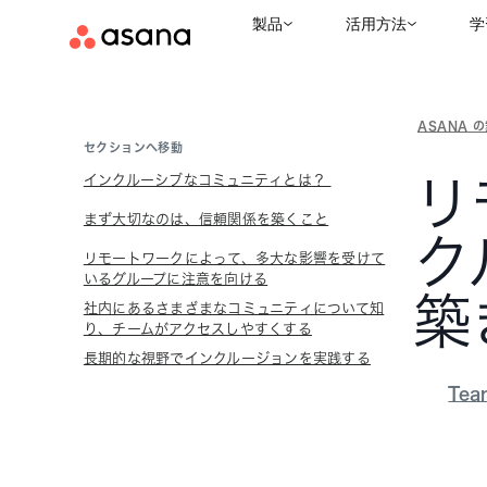
製品
活用方法
学
ASANA 
セクションへ移動
インクルーシブなコミュニティとは？
リ
まず大切なのは、信頼関係を築くこと
ク
リモートワークによって、多大な影響を受けて
いるグループに注意を向ける
築
社内にあるさまざまなコミュニティについて知
り、チームがアクセスしやすくする
長期的な視野でインクルージョンを実践する
Tea