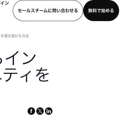
グイン
セールスチームに問い合わせる
無料で始める
ィを築き続ける方法
わせる
デモを見る
モバイルアプリをダウンロード
らイン
ニティを
facebook
x-
linkedin
twitter