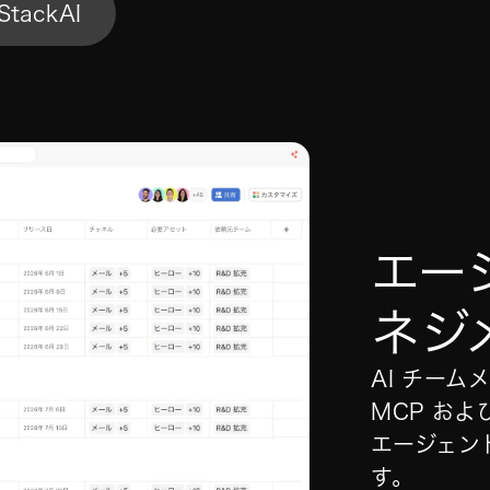
StackAI
エー
ネジ
AI チーム
MCP およ
エージェン
す。