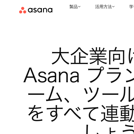
製品
活用方法
学
大企業向け
Asana プ
ーム、ツー
をすべて連
しょ