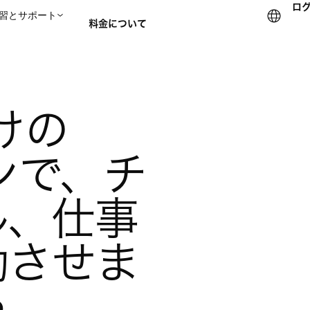
ロ
習とサポート
料金について
セールスチームに問い合
の 
ランで、チ
ル、仕事
動させま
う