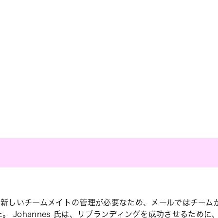
上を節約
 1 人あたり 1 か月あたり 20 時間以上のチェックインミ
グキャンペーン数が 50% 増加
、新しいチームメイトの管理が必要なため、メールではチーム
りのマーケティングキャンペーンのローンチ数が 50% アップ
した。 Johannes 氏は、リブランディングを成功させるた