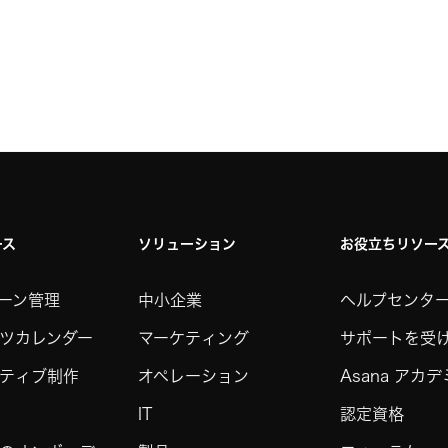
ース
ソリューション
お役立ちリソー
ーン管理
中小企業
ヘルプセンタ
ツカレンダー
マーケティング
サポートを受
ティブ制作
オペレーション
Asana アカ
IT
認定資格