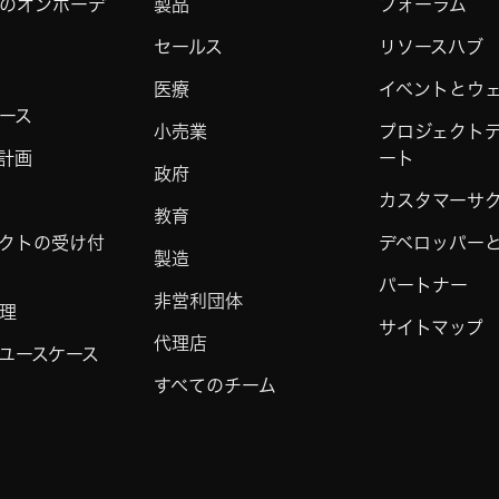
のオンボーデ
製品
フォーラム
セールス
リソースハブ
医療
イベントとウ
ース
小売業
プロジェクト
計画
ート
政府
カスタマーサ
教育
クトの受け付
デベロッパーと 
製造
パートナー
非営利団体
理
サイトマップ
代理店
ユースケース
すべてのチーム