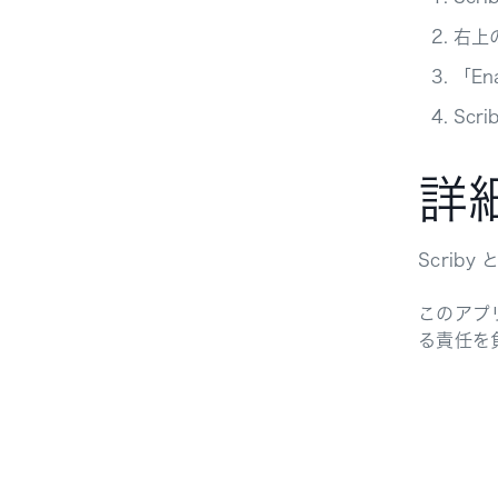
右上の
「En
Scr
詳
Scrib
このアプ
る責任を