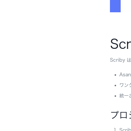
Sc
Scrib
Asa
ワン
統一
プロ
Scr