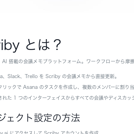
riby とは？
y は AI 搭載の会議メモプラットフォーム。ワークフローから
na、Slack、Trello を Scriby の会議メモから直接更新。
クリックで Asana のタスクを作成し、複数のメンバーに割り
された 1 つのインターフェイスからすべての会議やディスカッ
ジェクト設定の方法
iby.ai にアクセスして Scriby アカウントを作成