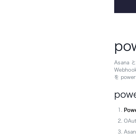
po
Asana
Webh
を pow
pow
Pow
OAu
Asa