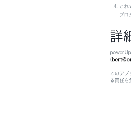
これ
プロ
詳
powerU
(
bert@o
このアプ
る責任を