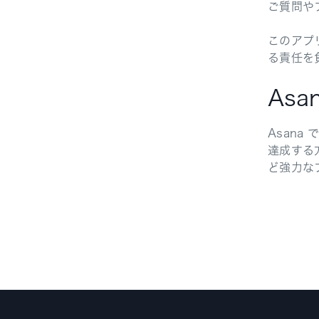
ご質問や
このアプ
る責任を
As
Asan
達成する
ど強力な