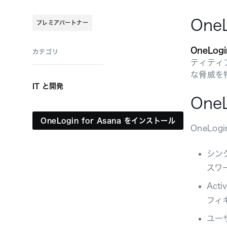
One
プレミアパートナー
OneLogi
カテゴリ
ティティ
な脅威を
IT と開発
One
OneLogin for Asana をインストール
OneLo
シング
スワ
Act
フィ
ユー