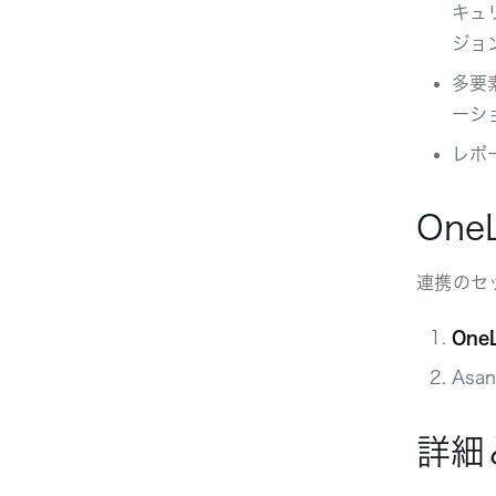
キュ
ジョ
多要
ーシ
レポ
One
連携のセ
One
As
詳細