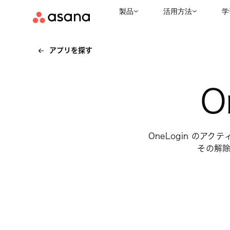
製品
活用方法
学
アプリを探す
O
OneLogin の
その解除