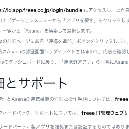
s://id.app.freee.co.jp/login/bundle
にアクセスし、ご自身
のナビゲーションメニューから「アプリを探す」をクリックし
リ一覧から「Asana」を検索して選択します。
anaの詳細ページにある「連携を追加」ボタンをクリックします
的にAsanaの認証画面へリダイレクトされるので、内容を確認
ndleのダッシュボードに戻り、「連携済アプリ」の一覧にAsa
細とサポート
 IT管理とAsanaの連携機能の詳細な操作手順については、
free
フィードバック、サポートについては、
freee IT管理ウェブ
aはサードパーティ製アプリを推奨または認証するものではあり