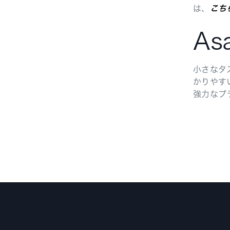
は、
こち
A
小さなタ
かりやす
強力なプ