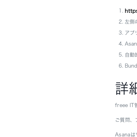
http
左側
アプ
As
自動
Bu
詳
freee
ご質問、
Asan