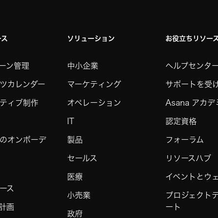
ース
ソリューション
お役立ちリソー
ーン管理
中小企業
ヘルプセンタ
ツカレンダー
マーケティング
サポートを受
ティブ制作
オペレーション
Asana アカ
IT
認定資格
のオンボーデ
製品
フォーラム
セールス
リソースハブ
医療
イベントとウ
ース
小売業
プロジェクト
計画
ート
政府