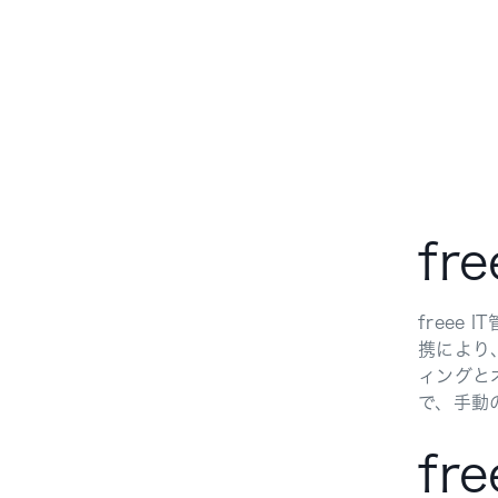
fr
free
携により
ィングと
で、手動
fr