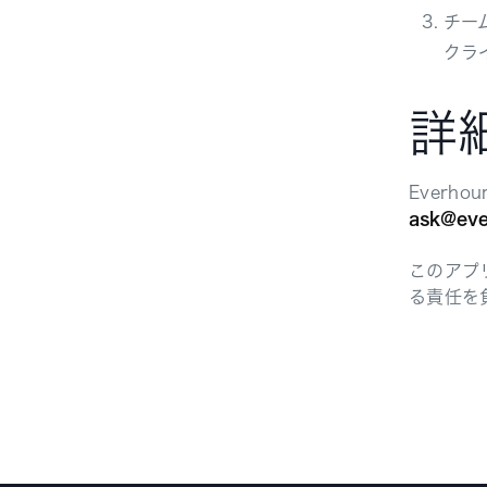
チー
クラ
詳
Everh
ask@eve
このアプ
る責任を