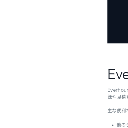
Ev
Everhou
録や見積
主な便利
他の