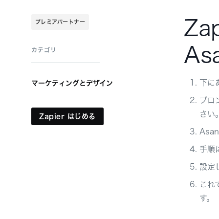
Za
プレミアパートナー
As
カテゴリ
下に
マーケティングとデザイン
プロ
さい
Zapier はじめる
Asa
手順に
設定し
これ
す。