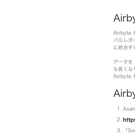
Air
Airby
バルレポ
に統合す
データを
も長くな
Airby
Air
Asa
http
「So