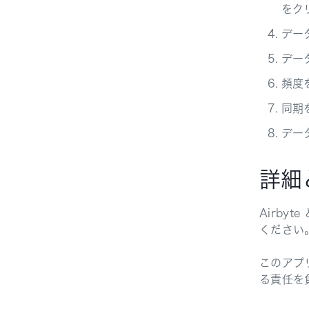
をクリ
デー
デー
頻度
同期
デー
詳細
Airbyt
ください
このアプ
る責任を