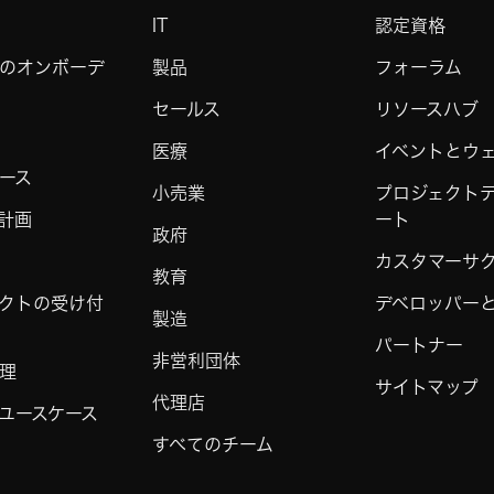
IT
認定資格
のオンボーデ
製品
フォーラム
セールス
リソースハブ
医療
イベントとウ
ース
小売業
プロジェクト
計画
ート
政府
カスタマーサ
教育
クトの受け付
デベロッパーと 
製造
パートナー
非営利団体
理
サイトマップ
代理店
ユースケース
すべてのチーム