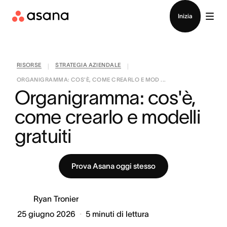
Contatta le vendite
Inizia
RISORSE
STRATEGIA AZIENDALE
|
|
ORGANIGRAMMA: COS'È, COME CREARLO E MOD ...
Organigramma: cos'è, 
come crearlo e modelli 
gratuiti
Prova Asana oggi stesso
Ryan Tronier
25 giugno 2026
5
minuti di lettura