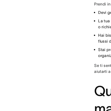
Prendi in
Devi ge
La tua 
o richi
Hai bis
flussi
Stai p
organiz
Se ti se
aiutarti 
Qua
ma