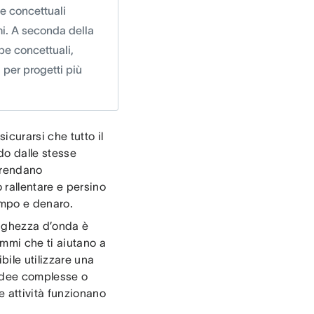
pe concettuali
emi. A seconda della
pe concettuali,
 per progetti più
curarsi che tutto il
do dalle stesse
mprendano
rallentare e persino
empo e denaro.
lunghezza d’onda è
mmi che ti aiutano a
bile utilizzare una
 idee complesse o
e attività funzionano