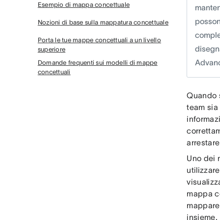
Esempio di mappa concettuale
mantene
possono
Nozioni di base sulla mappatura concettuale
comple
Porta le tue mappe concettuali a un livello
disegn
superiore
Advan
Domande frequenti sui modelli di mappe
concettuali
Quando si
team sia
informaz
corretta
arrestare
Uno dei m
utilizza
visualizz
mappa co
mappare l
insieme.