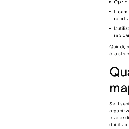
Opzion
I team
condivi
L’utili
rapida
Quindi, s
è lo stru
Qua
ma
Se ti sen
organizza
Invece d
dai il vi