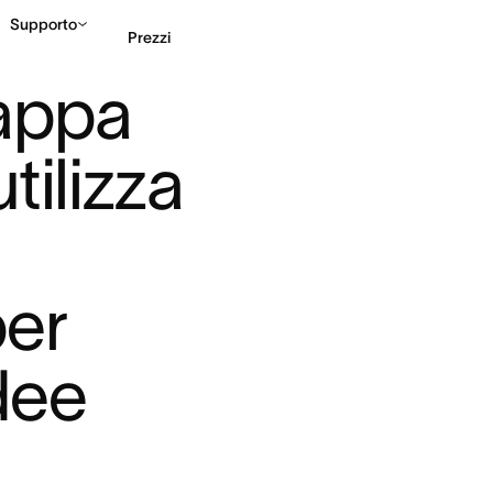
Supporto
Prezzi
CETTUALE: UTILIZZA ...
appa 
Contatta le vendite
G
ilizza 
er 
ee 