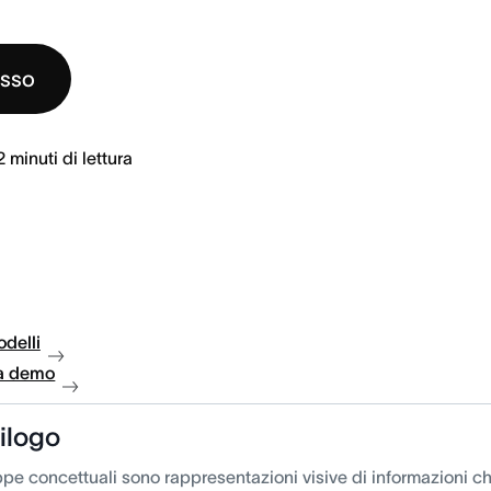
esso
2
minuti di lettura
delli
a demo
ilogo
pe concettuali sono rappresentazioni visive di informazioni c