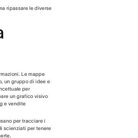
a ripassare le diverse
a
ormazioni. Le mappe
, un gruppo di idee e
oncettuale per
eare un grafico visivo
ng e vendite
usano per tracciare i
i scienziati per tenere
erte.