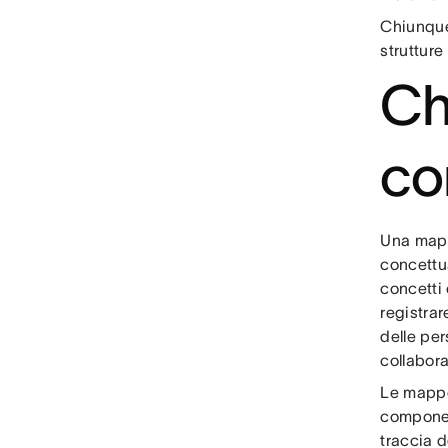
Chiunque
strutture
Ch
co
Una mapp
concettu
concetti 
registrar
delle per
collabor
Le mappe 
component
traccia d