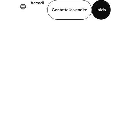
Accedi
Contatta le vendite
Inizia
uarda la demo
Scarica l’app