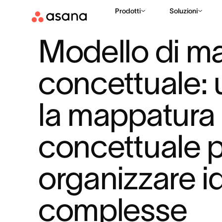
Prodotti
Soluzioni
RISORSE
STRATEGIA AZIENDALE
MODELLO DI MAPPA CON
|
|
Modello di m
concettuale: ut
la mappatura 
concettuale p
organizzare id
complesse