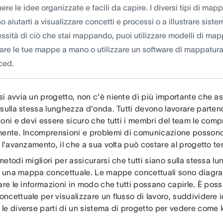
re le idee organizzate e facili da capire. I diversi tipi di map
 aiutarti a visualizzare concetti e processi o a illustrare sist
ssità di ciò che stai mappando, puoi utilizzare modelli di map
are le tue mappe a mano o utilizzare un software di mappatura
ced.
 avvia un progetto, non c'è niente di più importante che assi
 sulla stessa lunghezza d'onda. Tutti devono lavorare parten
ioni e devi essere sicuro che tutti i membri del team le co
mente. Incomprensioni e problemi di comunicazione possono 
 l'avanzamento, il che a sua volta può costare al progetto t
etodi migliori per assicurarsi che tutti siano sulla stessa 
re una mappa concettuale. Le mappe concettuali sono diagra
are le informazioni in modo che tutti possano capirle. È possi
ncettuale per visualizzare un flusso di lavoro, suddividere
e diverse parti di un sistema di progetto per vedere come l