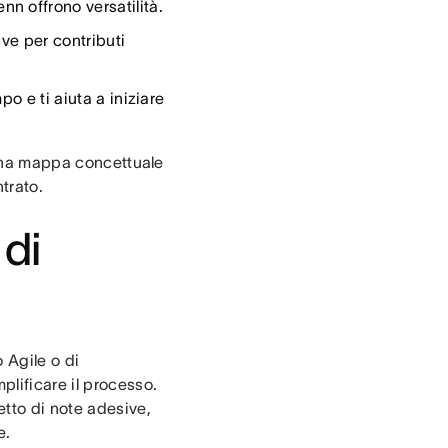
n offrono versatilità.
ve per contributi
po e ti aiuta a iniziare
, una mappa concettuale
trato.
di
o Agile o di
plificare il processo.
tto di note adesive,
e.