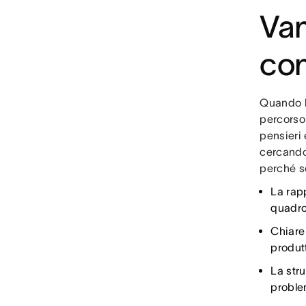
Van
con
Quando l
percorso 
pensieri 
cercando
perché so
La rapp
quadro
Chiare
produt
La stru
proble