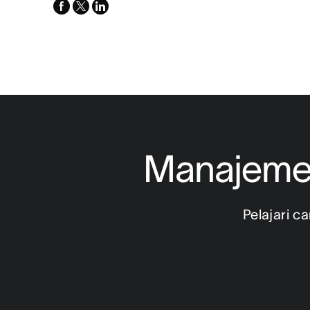
facebook
x-
linkedin
twitter
Manajemen
Pelajari 