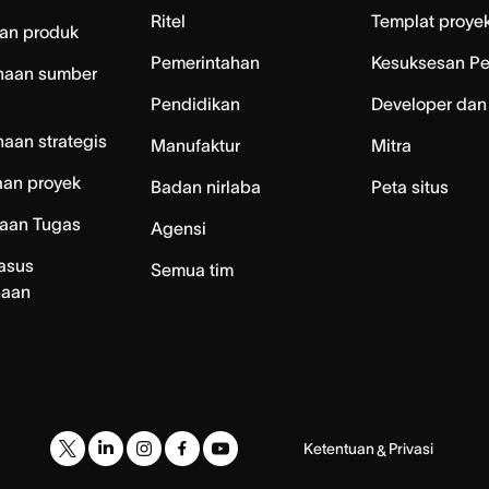
Ritel
Templat proye
an produk
Pemerintahan
Kesuksesan P
naan sumber
Pendidikan
Developer dan
aan strategis
Manufaktur
Mitra
aan proyek
Badan nirlaba
Peta situs
laan Tugas
Agensi
asus
Semua tim
naan
Ketentuan
Privasi
&