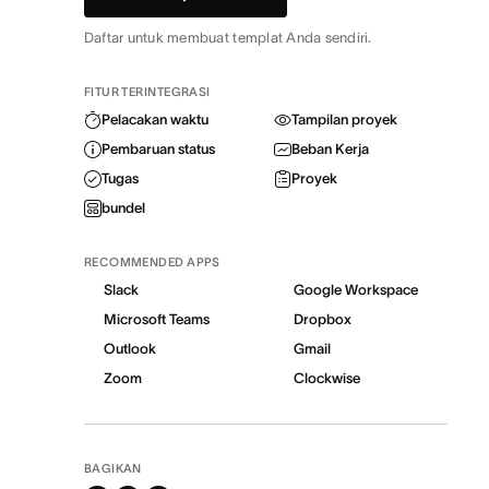
Daftar untuk membuat templat Anda sendiri.
FITUR TERINTEGRASI
Pelacakan waktu
Tampilan proyek
Pembaruan status
Beban Kerja
Tugas
Proyek
bundel
RECOMMENDED APPS
Slack
Google Workspace
Microsoft Teams
Dropbox
Outlook
Gmail
Zoom
Clockwise
BAGIKAN