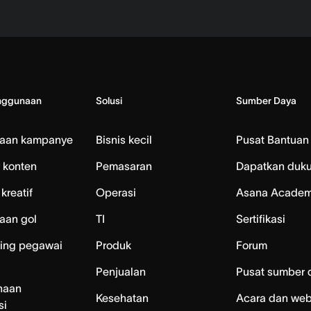
nggunaan
Solusi
Sumber Daya
laan kampanye
Bisnis kecil
Pusat Bantuan
 konten
Pemasaran
Dapatkan duk
kreatif
Operasi
Asana Acade
aan gol
TI
Sertifikasi
ing pegawai
Produk
Forum
Penjualan
Pusat sumber 
naan
Kesehatan
Acara dan web
si