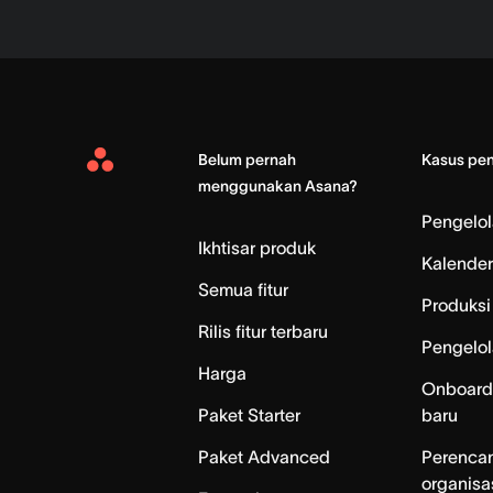
Belum pernah
Kasus pe
Asana
menggunakan Asana?
Home
Pengelo
Ikhtisar produk
Kalender
Semua fitur
Produksi 
Rilis fitur terbaru
Pengelol
Harga
Onboard
Paket Starter
baru
Paket Advanced
Perenca
organisa