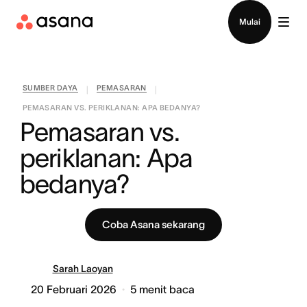
Hubungi penjualan
Mulai
SUMBER DAYA
PEMASARAN
|
|
PEMASARAN VS. PERIKLANAN: APA BEDANYA?
Pemasaran vs. 
periklanan: Apa 
bedanya?
Coba Asana sekarang
Sarah Laoyan
20 Februari 2026
5
menit baca