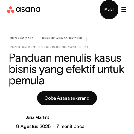
Hubungi penjualan
Mulai
SUMBER DAYA
PERENCANAAN PROYEK
|
|
PANDUAN MENULIS KASUS BISNIS YANG EFEKT ...
Panduan menulis kasus 
bisnis yang efektif untuk 
pemula
Coba Asana sekarang
Julia Martins
9 Agustus 2025
7
menit baca