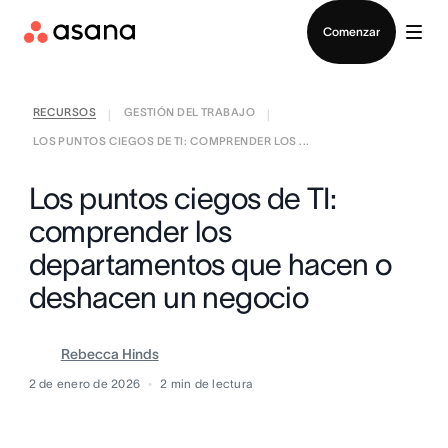
Contactar a Ventas
Comenzar
RECURSOS
GESTIÓN DEL TRABAJO
|
|
LOS PUNTOS CIEGOS DE TI: COMPRENDER LOS ...
Los puntos ciegos de TI:
comprender los
departamentos que hacen o
deshacen un negocio
Rebecca Hinds
2 de enero de 2026
2
min de lectura