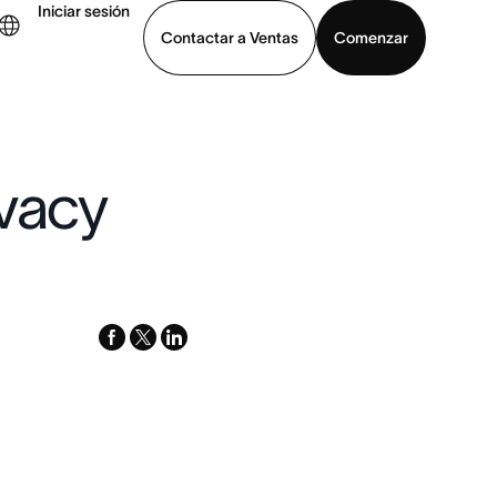
Iniciar sesión
Contactar a Ventas
Comenzar
er demo
Descargar la aplicación
ivacy
facebook
x-
linkedin
twitter