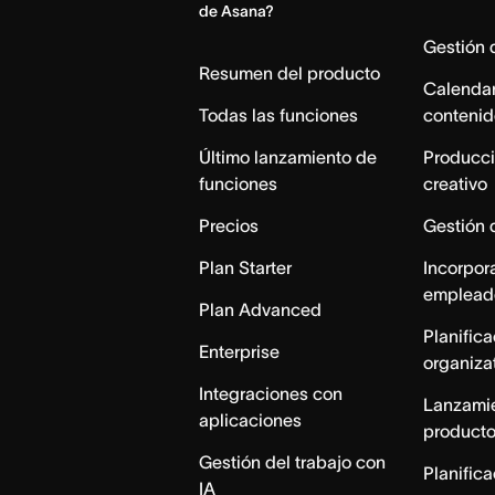
de Asana?
Home
Gestión
Resumen del producto
Calendar
Todas las funciones
contenid
Último lanzamiento de
Producci
funciones
creativo
Precios
Gestión 
Plan Starter
Incorpor
emplead
Plan Advanced
Planific
Enterprise
organiza
Integraciones con
Lanzami
aplicaciones
product
Gestión del trabajo con
Planific
IA