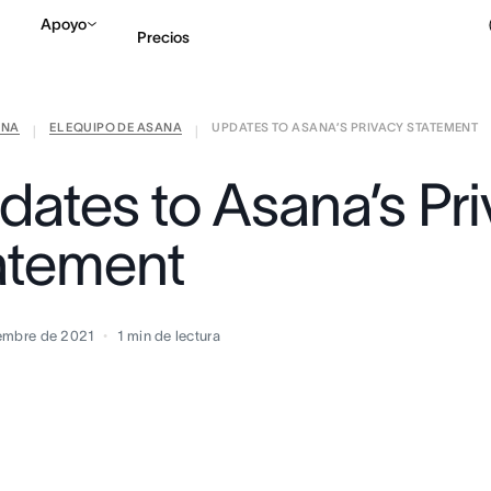
Apoyo
Precios
ANA
EL EQUIPO DE ASANA
UPDATES TO ASANA’S PRIVACY STATEMENT
Contactar a Ventas
V
|
|
dates to Asana’s Pr
atement
embre de 2021
1
min de lectura