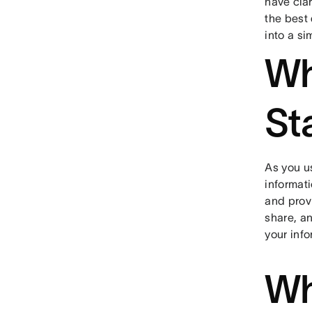
have cla
the best
into a si
Wh
St
As you u
informat
and prov
share, an
your info
Wh