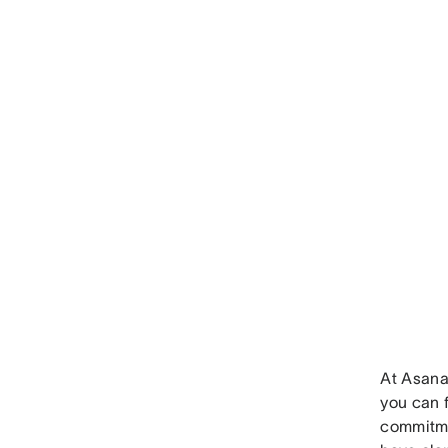
At Asana,
you can 
commitmen