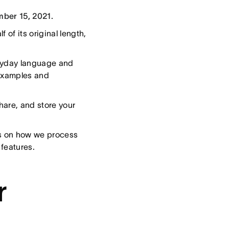
ber 15, 2021.
of its original length,
eryday language and
 examples and
are, and store your
s on how we process
 features.
r