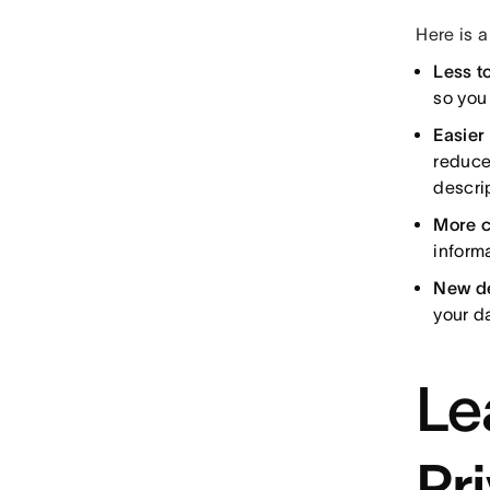
Here is a
Less t
so you
Easier
reduce
descri
More c
inform
New de
your da
Le
Pr