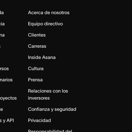
da
Acerca de nosotros
cia
Equipo directivo
na
Clientes
s
Carreras
Inside Asana
rsos
Cultura
narios
Prensa
Relaciones con los
royectos
inversores
te
Confianza y seguridad
s y API
Privacidad
Responsabilidad del