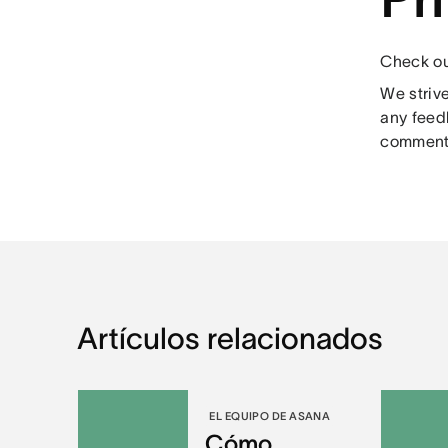
Check ou
We striv
any feed
comments
Artículos relacionados
EL EQUIPO DE ASANA
Cómo