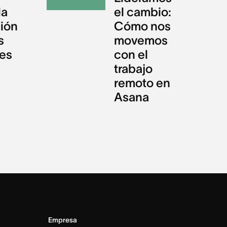
la
el cambio:
ión
Cómo nos
s
movemos
nes
con el
trabajo
remoto en
Asana
Empresa