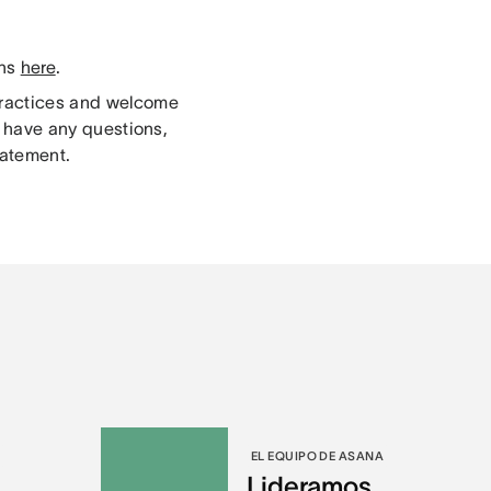
ons
here
.
 practices and welcome
 have any questions,
tatement.
A
EL EQUIPO DE ASANA
Lideramos