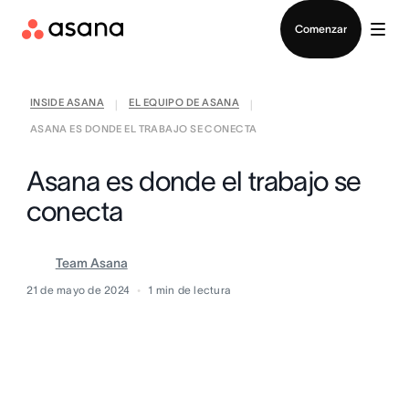
Contactar a Ventas
Comenzar
INSIDE ASANA
EL EQUIPO DE ASANA
|
|
ASANA ES DONDE EL TRABAJO SE CONECTA
Asana es donde el trabajo se
conecta
Team Asana
21 de mayo de 2024
1
min de lectura