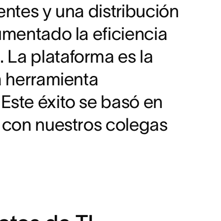
entes y una distribución
tión del trabajo de Asana con los flujos
ortante ahorro de tiempo.
umentado la eficiencia
ás de la mitad de las colaboraciones
onjuntos entre los equipos de producto e
 La plataforma es la
a herramienta
Este éxito se basó en
s con nuestros colegas