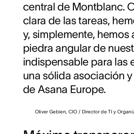
central de Montblanc. C
La integración con Microsoft
un estimado de 25 horas por
de trabajo en las herramienta
clara de las tareas, he
En total, Montblanc gestion
abarcan varias unidades de 
y, simplemente, hemos 
ingeniería.
piedra angular de nuest
indispensable para las 
una sólida asociación y
de Asana Europe.
Oliver Gebien, CIO / Director de TI y Organ