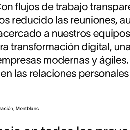
on flujos de trabajo transpar
 Office 365, Figma y SAP permite vincular el enfoque de ges
 mes.
s existentes. Esto facilita el trabajo diario y genera un imp
mos reducido las reuniones, a
a más de 1700 proyectos con casi 70 000 tareas en Asana. M
negocios, como tareas de marketing y diseño, y proyectos c
acercado a nuestros equipos.
ra transformación digital, un
empresas modernas y ágiles. 
 en las relaciones personale
ización, Montblanc